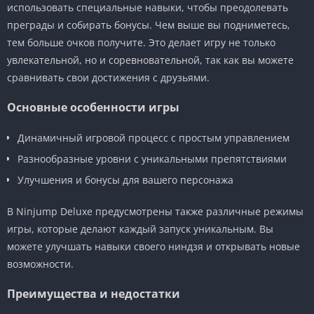
использовать специальные навыки, чтобы преодолевать
преграды и собирать бонусы. Чем выше вы подниметесь,
тем больше очков получите. Это делает игру не только
увлекательной, но и соревновательной, так как вы можете
сравнивать свои достижения с друзьями.
Основные особенности игры
Динамичный игровой процесс с простым управлением
Разнообразные уровни с уникальными препятствиями
Улучшения и бонусы для вашего персонажа
В Ninjump Deluxe предусмотрены также различные режимы
игры, которые делают каждый запуск уникальным. Вы
можете улучшать навыки своего ниндзя и открывать новые
возможности.
Преимущества и недостатки