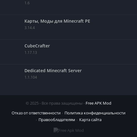
1.6
Карты, Моды для Minecraft PE
3.14.4
CubeCrafter
1.17.13
Dedicated Minecraft Server
1.1.104
© 2025 - Все права защищены -
Free APK Mod
Отказ от ответственности
Политика конфиденциальности
Правообладателям
Карта сайта