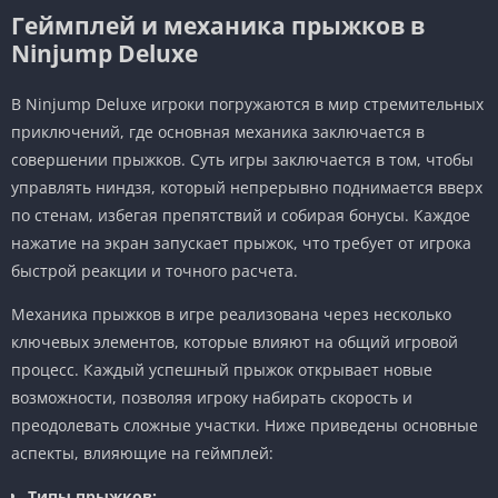
Геймплей и механика прыжков в
Ninjump Deluxe
В Ninjump Deluxe игроки погружаются в мир стремительных
приключений, где основная механика заключается в
совершении прыжков. Суть игры заключается в том, чтобы
управлять ниндзя, который непрерывно поднимается вверх
по стенам, избегая препятствий и собирая бонусы. Каждое
нажатие на экран запускает прыжок, что требует от игрока
быстрой реакции и точного расчета.
Механика прыжков в игре реализована через несколько
ключевых элементов, которые влияют на общий игровой
процесс. Каждый успешный прыжок открывает новые
возможности, позволяя игроку набирать скорость и
преодолевать сложные участки. Ниже приведены основные
аспекты, влияющие на геймплей:
Типы прыжков: