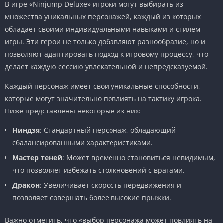
В игре «Ninjump Deluxe» игроки могут выбирать из
множества уникальных персонажей, каждый из которых
обладает своими индивидуальными навыками и стилем
игры. Эти герои не только добавляют разнообразие, но и
позволяют адаптировать подход к игровому процессу, что
делает каждую сессию увлекательной и непредсказуемой.
Каждый персонаж имеет свои уникальные способности,
которые могут значительно повлиять на тактику игрока.
Ниже представлены некоторые из них:
Ниндзя
: Стандартный персонаж, обладающий
сбалансированными характеристиками.
Мастер теней
: Может временно становиться невидимым,
что позволяет избежать столкновений с врагами.
Дракон
: Увеличивает скорость передвижения и
позволяет совершать более высокие прыжки.
Важно отметить, что «выбор персонажа может повлиять на