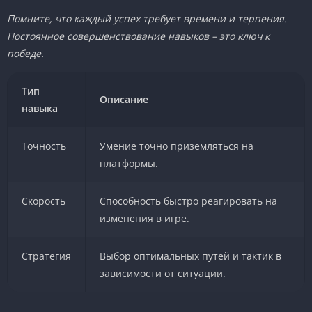
Помните, что каждый успех требует времени и терпения.
Постоянное совершенствование навыков – это ключ к
победе.
Тип
Описание
навыка
Точность
Умение точно приземляться на
платформы.
Скорость
Способность быстро реагировать на
изменения в игре.
Стратегия
Выбор оптимальных путей и тактик в
зависимости от ситуации.