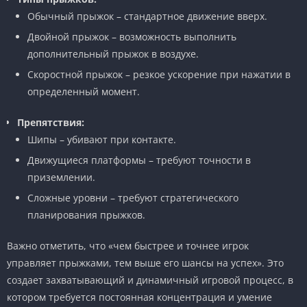
Обычный прыжок – стандартное движение вверх.
Двойной прыжок – возможность выполнить
дополнительный прыжок в воздухе.
Скоростной прыжок – резкое ускорение при нажатии в
определенный момент.
Препятствия:
Шипы – убивают при контакте.
Движущиеся платформы – требуют точности в
приземлении.
Сложные уровни – требуют стратегического
планирования прыжков.
Важно отметить, что «чем быстрее и точнее игрок
управляет прыжками, тем выше его шансы на успех». Это
создает захватывающий и динамичный игровой процесс, в
котором требуется постоянная концентрация и умение