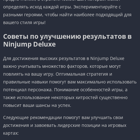
определять исход каждой игры. Экспериментируйте с
разными героями, чтобы найти наиболее подходящий для
вашего стиля игры!
Советы по улучшению результатов в
Ninjump Deluxe
Для достижения высоких результатов в Ninjump Deluxe
важно учитывать множество факторов, которые могут
повлиять на вашу игру. Оптимальная стратегия и
правильные навыки помогут вам максимально использовать
потенциал персонажа. Понимание особенностей игры, а
также использование некоторых хитростей существенно
повысит ваши шансы на успех.
Следующие рекомендации помогут вам улучшить свои
достижения и завоевать лидерские позиции на игровых
картах: