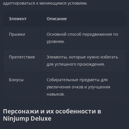
адаптироваться к меняющимся условиям.
Элемент
Описание
Прыжки
Основной способ передвижения по
уровням.
Препятствия
Элементы, которые нужно избегать
для успешного прохождения.
Бонусы
Собирательные предметы для
увеличения очков и улучшения
навыков.
Персонажи и их особенности в
Ninjump Deluxe