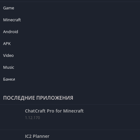
Game
Minecraft
Android
APK
Video
Music
Банки
ПОСЛЕДНИЕ ПРИЛОЖЕНИЯ
ChatCraft Pro for Minecraft
1.12.170
IC2 Planner