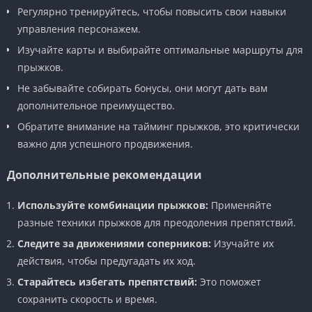
Регулярно тренируйтесь, чтобы повысить свои навыки
управления персонажем.
Изучайте карты и выбирайте оптимальные маршруты для
прыжков.
Не забывайте собирать бонусы, они могут дать вам
дополнительное преимущество.
Обратите внимание на тайминг прыжков, это критически
важно для успешного продвижения.
Дополнительные рекомендации
Используйте комбинации прыжков:
Применяйте
разные техники прыжков для преодоления препятствий.
Следите за движениями соперников:
Изучайте их
действия, чтобы предугадать их ход.
Старайтесь избегать препятствий:
Это поможет
сохранить скорость и время.