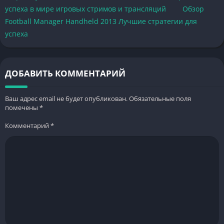
успеха в мире игровых стримов и трансляций
Обзор
Football Manager Handheld 2013 Лучшие стратегии для
успеха
ДОБАВИТЬ КОММЕНТАРИЙ
Ваш адрес email не будет опубликован.
Обязательные поля
помечены
*
Комментарий
*