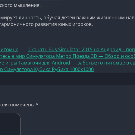
еского мышления.
ормирует личность, обучая детей важным жизненным нав
 гармоничного развития юных игроков.
 питомце
Скачать Bus Simulator 2015 на Андроид – по
тесь в мир Симулятора Метро Поезда 3D — Обзор и осо
е игры Тамагочи для Android — заботься о питомце в с
ир Симулятора Кубика Рубика 1000х1000
поля помечены
*