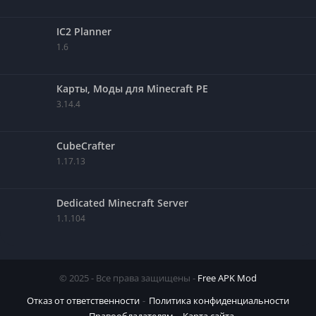
IC2 Planner
1.6
Карты, Моды для Minecraft PE
3.14.4
CubeCrafter
1.17.13
Dedicated Minecraft Server
1.1.104
© 2025 - Все права защищены -
Free APK Mod
Отказ от ответственности
Политика конфиденциальности
Правообладателям
Карта сайта