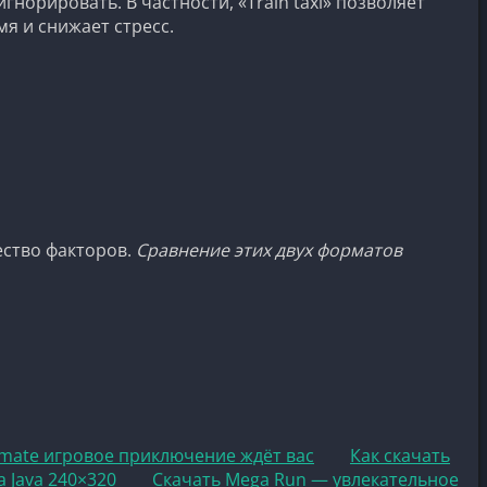
орировать. В частности, «Train taxi» позволяет
я и снижает стресс.
ество факторов.
Сравнение этих двух форматов
timate игровое приключение ждёт вас
Как скачать
 Java 240×320
Скачать Mega Run — увлекательное