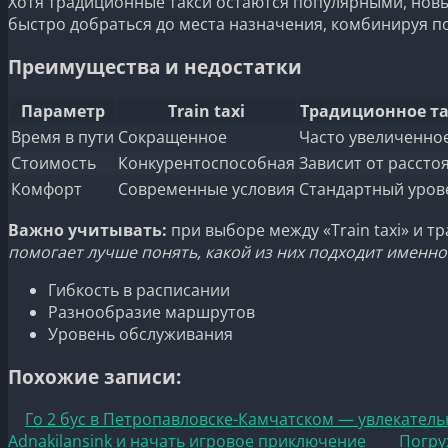
Хотя традиционные такси остаются популярными, новые
быстро добраться до места назначения, комбинируя пое
Преимущества и недостатки
Параметр
Train taxi
Традиционное т
Время в пути
Сокращенное
Часто увеличенно
Стоимость
Конкурентоспособная
Зависит от рассто
Комфорт
Современные условия
Стандартный уров
Важно учитывать:
при выборе между «Train taxi» и 
помогает лучше понять, какой из них подходит именно
Гибкость в расписании
Разнообразие маршрутов
Уровень обслуживания
Похожие записи:
Го 2 бус в Петропавловске-Камчатском — увлекател
Adnakilansink и начать игровое приключение
Погру