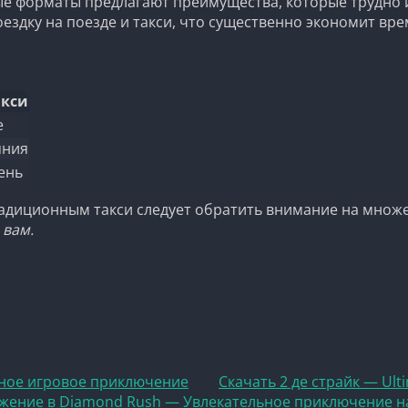
 форматы предлагают преимущества, которые трудно игн
здку на поезде и такси, что существенно экономит врем
акси
е
яния
ень
традиционным такси следует обратить внимание на множ
 вам.
ьное игровое приключение
Скачать 2 де страйк — Ul
жение в Diamond Rush — Увлекательное приключение на