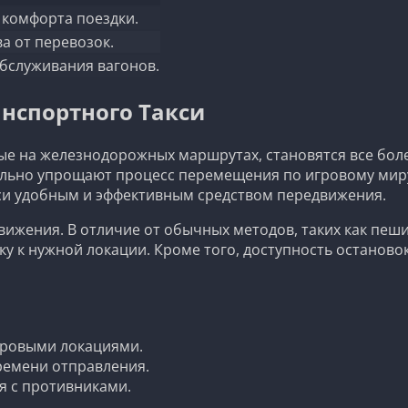
и комфорта поездки.
а от перевозок.
обслуживания вагонов.
нспортного Такси
ые на железнодорожных маршрутах, становятся все бол
ьно упрощают процесс перемещения по игровому миру.
кси удобным и эффективным средством передвижения.
вижения. В отличие от обычных методов, таких как пеш
у к нужной локации. Кроме того, доступность останово
гровыми локациями.
ремени отправления.
 с противниками.