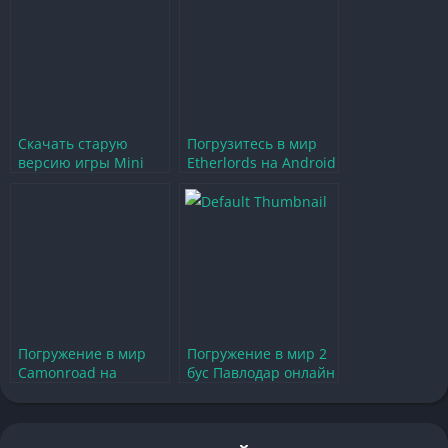
Скачать старую
Погрузитесь в мир
версию игры Mini
Etherlords на Android
Militia для Android и
— стратегии и
iOS
приключения
Погружение в мир
Погружение в мир 2
Camonroad на
бус Павлодар онлайн
Android
— советы и
увлекательные
стратегии
приключения и