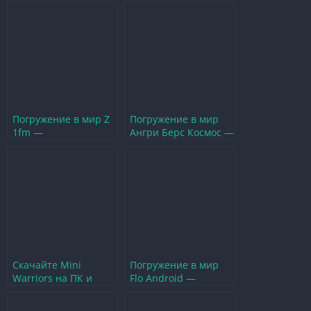
Погружение в мир Z
Погружение в мир
1fm —
Ангри Берс Космос —
захватывающие
приключения и
приключения и
стратегии
стратегии
Скачайте Mini
Погружение в мир
Warriors на ПК и
Flo Android —
погрузитесь в
секреты и стратегии
захватывающий мир
игры