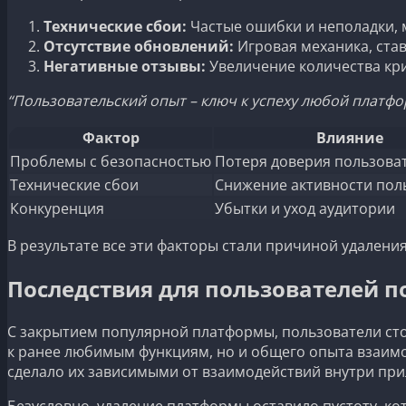
Технические сбои:
Частые ошибки и неполадки,
Отсутствие обновлений:
Игровая механика, ста
Негативные отзывы:
Увеличение количества кр
“Пользовательский опыт – ключ к успеху любой платфо
Фактор
Влияние
Проблемы с безопасностью
Потеря доверия пользова
Технические сбои
Снижение активности пол
Конкуренция
Убытки и уход аудитории
В результате все эти факторы стали причиной удалени
Последствия для пользователей 
С закрытием популярной платформы, пользователи сто
к ранее любимым функциям, но и общего опыта взаимо
сделало их зависимыми от взаимодействий внутри пр
Безусловно, удаление платформы оставило пустоту, к