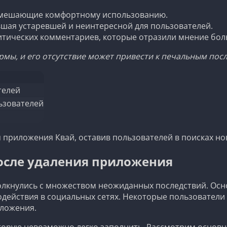
 мешающие комфортному использованию.
вшая устаревшей и неинтересной для пользователей.
итических комментариев, которые отразили мнение бол
рмы, и его отсутствие может привести к печальным посл
телей
ьзователей
я приложения Квай, оставив пользователей в поисках н
после удаления приложения
лкнулись с множеством неожиданных последствий. Осно
действия в социальных сетях. Некоторые пользователи 
иложения.
оторую невозможно легко заполнить. Рассмотрим основн