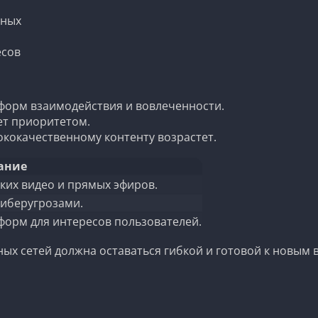
нных
есов
форм взаимодействия и вовлеченности.
ет приоритетом.
ококачественному контенту возрастет.
ание
ких видео и прямых эфиров.
киберугрозами.
орм для интересов пользователей.
х сетей должна оставаться гибкой и готовой к новым вы