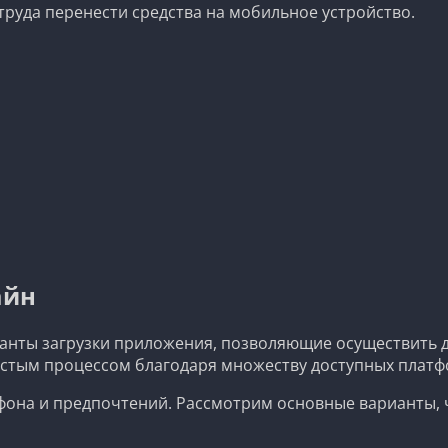
труда перенести средства на мобильное устройство.
айн
анты загрузки приложения, позволяющие осуществить д
остым процессом благодаря множеству доступных платф
ефона и предпочтений. Рассмотрим основные варианты,