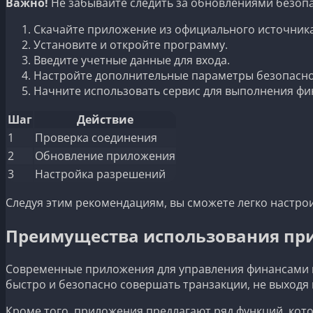
Важно!
Не забывайте следить за обновлениями безоп
Скачайте приложение из официального источника
Установите и откройте программу.
Введите учетные данные для входа.
Настройте дополнительные параметры безопасно
Начните использовать сервис для выполнения фи
Шаг
Действие
1
Проверка соединения
2
Обновление приложения
3
Настройка разрешений
Следуя этим рекомендациям, вы сможете легко настрои
Преимущества использования пр
Современные приложения для управления финансами п
быстро и безопасно совершать транзакции, не выходя
Кроме того, приложения предлагают ряд функций, кот