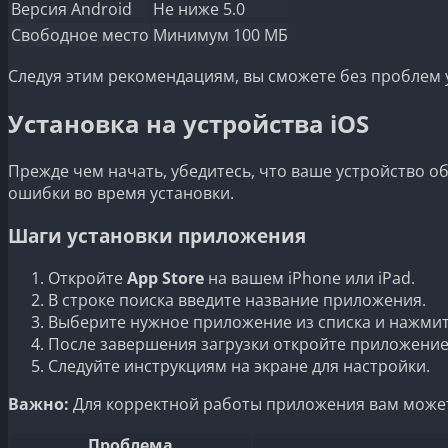
Версия Android
Не ниже 5.0
Свободное место
Минимум 100 МБ
Следуя этим рекомендациям, вы сможете без проблем 
Установка на устройства iOS
Прежде чем начать, убедитесь, что ваше устройство 
ошибки во время установки.
Шаги установки приложения
Откройте
App Store
на вашем iPhone или iPad.
В строке поиска введите название приложения.
Выберите нужное приложение из списка и нажми
После завершения загрузки откройте приложение
Следуйте инструкциям на экране для настройки.
Важно:
Для корректной работы приложения вам может
Проблема