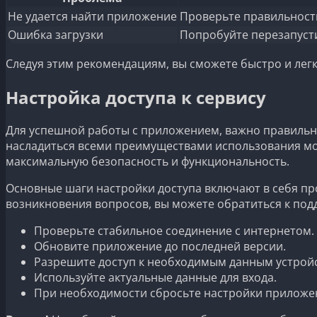
Не удается найти приложение
Проверьте правильност
Ошибка загрузки
Попробуйте перезапусти
Следуя этим рекомендациям, вы сможете быстро и легк
Настройка доступа к сервису
Для успешной работы с приложением, важно правильно
насладиться всеми преимуществами использования мо
максимальную безопасность и функциональность.
Основные шаги настройки доступа включают в себя пр
возникновения вопросов, вы можете обратиться к под
Проверьте стабильное соединение с интернетом.
Обновите приложение до последней версии.
Разрешите доступ к необходимым данным устройс
Используйте актуальные данные для входа.
При необходимости сбросьте настройки приложе