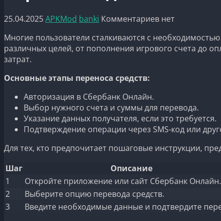
25.04.2025
APKMod
banki
Комментариев нет
Многие пользователи сталкиваются с необходимостью 
различных целей, от пополнения игрового счета до о
затрат.
Основные этапы переноса средств:
Авторизация в Сбербанк Онлайн.
Выбор нужного счета и суммы для перевода.
Указание данных получателя, если это требуется.
Подтверждение операции через SMS-код или друг
Для тех, кто предпочитает пошаговые инструкции, пре
Шаг
Описание
1
Откройте приложение или сайт Сбербанк Онлайн.
2
Выберите опцию перевода средств.
3
Введите необходимые данные и подтвердите пере