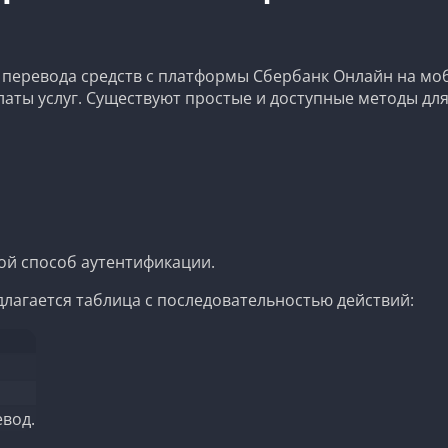
перевода средств с платформы Сбербанк Онлайн на моб
платы услуг. Существуют простые и доступные методы д
ой способ аутентификации.
длагается таблица с последовательностью действий:
вод.