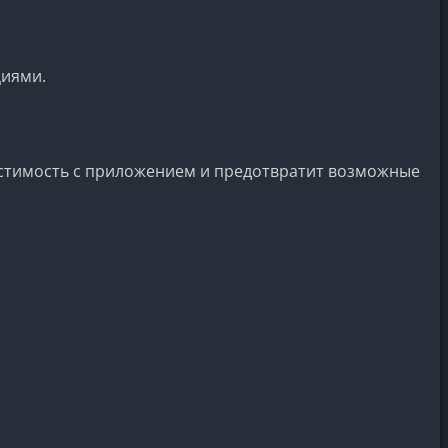
циями.
местимость с приложением и предотвратит возможные