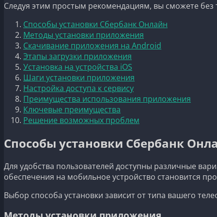
Следуя этим простым рекомендациям, вы сможете без 
Способы установки Сбербанк Онлайн
Методы установки приложения
Скачивание приложения на Android
Этапы загрузки приложения
Установка на устройства iOS
Шаги установки приложения
Настройка доступа к сервису
Преимущества использования приложения
Ключевые преимущества
Решение возможных проблем
Способы установки Сбербанк Онл
Для удобства пользователей доступны различные вари
обеспечения на мобильное устройство становится пр
Выбор способа установки зависит от типа вашего тел
Методы установки приложения