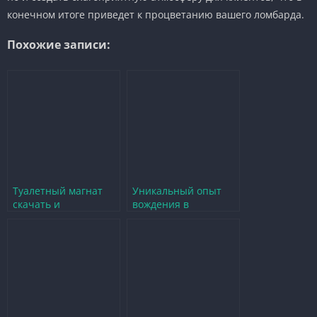
конечном итоге приведет к процветанию вашего ломбарда.
Похожие записи:
Туалетный магнат
Уникальный опыт
скачать и
вождения в
развивайте свой
симуляторе Car
бизнес в игре
Driving Simulator SF