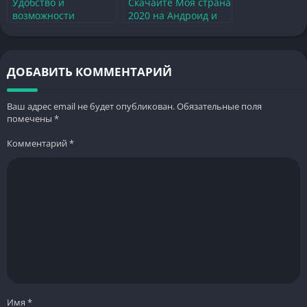
Удобство и
Скачайте Моя страна
возможности
2020 на Андроид и
Сбербанк Бизнес
постройте свой
Онлайн для
уникальный мир
предпринимателей в
Казахстане
ДОБАВИТЬ КОММЕНТАРИЙ
Ваш адрес email не будет опубликован.
Обязательные поля
помечены
*
Комментарий
*
Имя
*