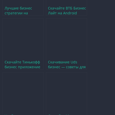
Лучшие бизнес
Скачайте ВТБ Бизнес
стратегии на
Лайт на Android
андроид для
бесплатно на
успешного гейминга
русском языке
Скачайте Тинькофф
Скачивание Uds
бизнес приложение
бизнес — советы для
для Android на
геймеров и
русском бесплатно
предпринимателей