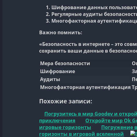
Шифрование данных пользовате
Регулярные аудиты безопасност
Многофакторная аутентификаци
Важно помнить:
«Безопасность в интернете – это со
сохранить ваши данные в безопасно
Мера безопасности
О
Шифрование
З
Аудиты
П
Многофакторная аутентификация
Т
Похожие записи:
Погрузитесь в мир Goodev и откр
приключения
Откройте мир Ok Go
игровые горизонты
Погружение в
горизонты в игровой вселенной