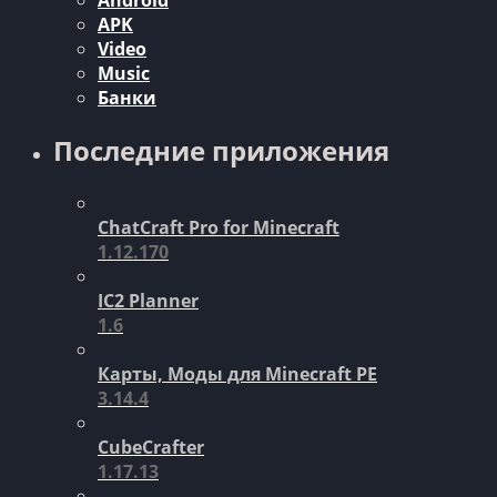
APK
Video
Music
Банки
Последние приложения
ChatCraft Pro for Minecraft
1.12.170
IC2 Planner
1.6
Карты, Моды для Minecraft PE
3.14.4
CubeCrafter
1.17.13