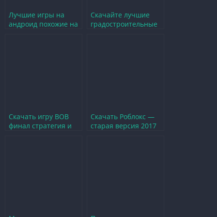
Лучшие игры на
Скачайте лучшие
андроид похожие на
градостроительные
Eternium для
игры на андроид для
увлекательного
увлекательного
геймплея
геймплея
Скачать игру ВОВ
Скачать Роблокс —
финал стратегия и
старая версия 2017
тактика для
года для
увлекательного
увлекательного
геймплея
геймплея