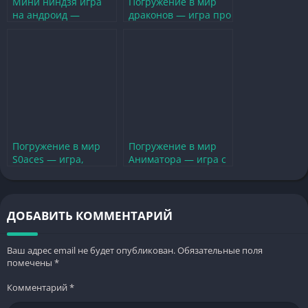
Мини ниндзя игра
Погружение в мир
на андроид —
драконов — игра про
погружение в мир
скрещивание и
захватывающих
приключения
приключений
Погружение в мир
Погружение в мир
S0aces — игра,
Аниматора — игра с
меняющая
джином для
представление о
настоящих
космосе
искателей
приключений
ДОБАВИТЬ КОММЕНТАРИЙ
Ваш адрес email не будет опубликован.
Обязательные поля
помечены
*
Комментарий
*