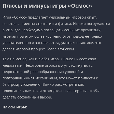
Плюсы и минусы игры «Осмос»
Игра «Осмос» предлагает уникальный игровой опыт,
сочетая элементы стратегии и физики. Игроки погружаются
в мир, где необходимо поглощать меньшие организмы,
избегая при этом более крупных. Этот подход не только
увлекателен, но и заставляет задуматься о тактике, что
делает игровой процесс более глубоким.
Тем не менее, как и любая игра, «Осмос» имеет свои
недостатки. Некоторые игроки могут столкнуться с
недостаточной разнообразностью уровней и
повторяющимися механиками, что может привести к
быстрому утомлению. Важно рассмотреть как
положительные, так и отрицательные стороны, чтобы
сделать осознанный выбор.
Плюсы игры: