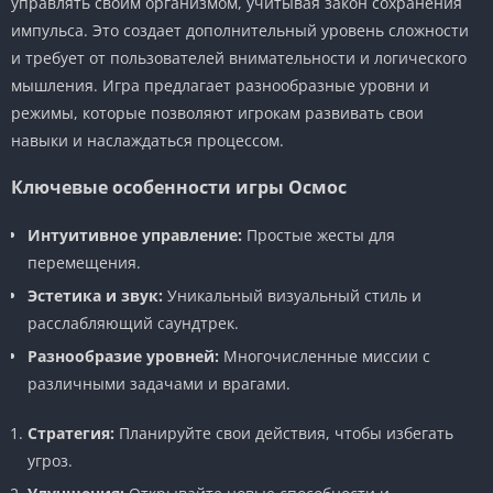
управлять своим организмом, учитывая закон сохранения
импульса. Это создает дополнительный уровень сложности
и требует от пользователей внимательности и логического
мышления. Игра предлагает разнообразные уровни и
режимы, которые позволяют игрокам развивать свои
навыки и наслаждаться процессом.
Ключевые особенности игры Осмос
Интуитивное управление:
Простые жесты для
перемещения.
Эстетика и звук:
Уникальный визуальный стиль и
расслабляющий саундтрек.
Разнообразие уровней:
Многочисленные миссии с
различными задачами и врагами.
Стратегия:
Планируйте свои действия, чтобы избегать
угроз.