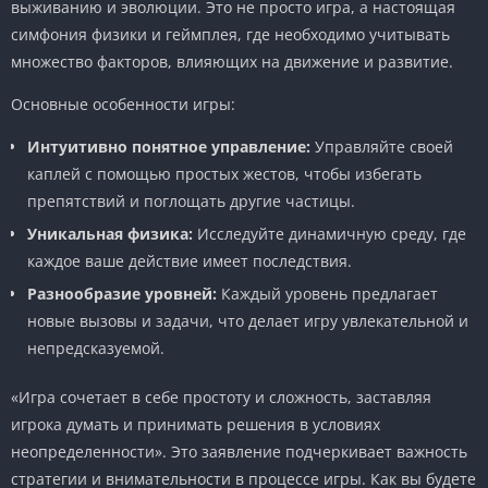
выживанию и эволюции. Это не просто игра, а настоящая
симфония физики и геймплея, где необходимо учитывать
множество факторов, влияющих на движение и развитие.
Основные особенности игры:
Интуитивно понятное управление:
Управляйте своей
каплей с помощью простых жестов, чтобы избегать
препятствий и поглощать другие частицы.
Уникальная физика:
Исследуйте динамичную среду, где
каждое ваше действие имеет последствия.
Разнообразие уровней:
Каждый уровень предлагает
новые вызовы и задачи, что делает игру увлекательной и
непредсказуемой.
«Игра сочетает в себе простоту и сложность, заставляя
игрока думать и принимать решения в условиях
неопределенности». Это заявление подчеркивает важность
стратегии и внимательности в процессе игры. Как вы будете