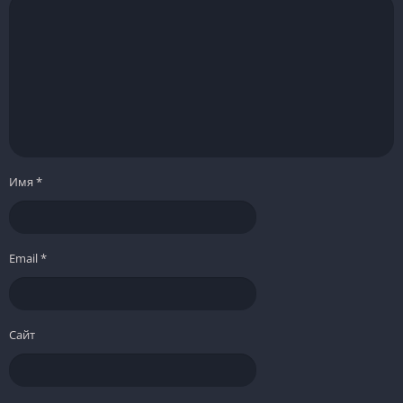
Имя
*
Email
*
Сайт