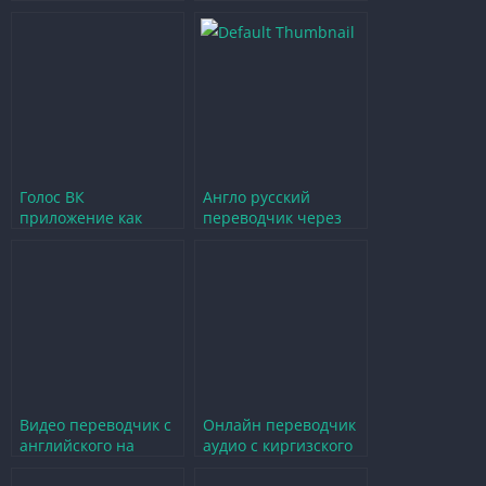
онлайн с
инструмент для
клавиатурой для игр
изучения языка
Голос ВК
Англо русский
приложение как
переводчик через
лучший помощник
камеру онлайн
для общения в играх
бесплатно для
геймеров
Видео переводчик с
Онлайн переводчик
английского на
аудио с киргизского
русский через
на русский язык