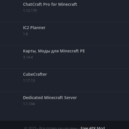
ChatCraft Pro for Minecraft
1.12.170
IC2 Planner
1.6
Карты, Моды для Minecraft PE
3.14.4
CubeCrafter
1.17.13
Dedicated Minecraft Server
1.1.104
© 2025 - Все права защищены -
Free APK Mod