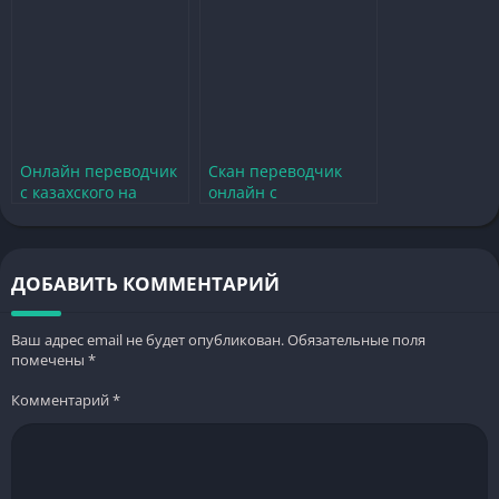
камеру телефона
онлайн
Онлайн переводчик
Скан переводчик
с казахского на
онлайн с
русский с голосовым
английского на
вводом
русский через
камеру
ДОБАВИТЬ КОММЕНТАРИЙ
Ваш адрес email не будет опубликован.
Обязательные поля
помечены
*
Комментарий
*