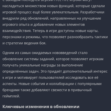
насладиться множеством новых функций, которые сделали
игровой процесс ещё более увлекательным. Разработчики
внедрили ряд обновлений, направленных на улучшение
игрового опыта и добавление новых элементов
взаимодействия. Теперь в игре доступны новые карты,
персонажи и режимы, что позволяет разнообразить тактики
и стратегии ведения боя.
Одним из самых ожидаемых нововведений стало
обновление системы заданий, которое позволяет игрокам
получать уникальные награды за выполнение
определённых задач. Это придаёт дополнительный интерес
к игре и мотивирует пользователей исследовать все её
аспекты. Новые события и коллаборации с популярными
брендами также добавляют свежести в привычный
геймплей.
Ключевые изменения в обновлении