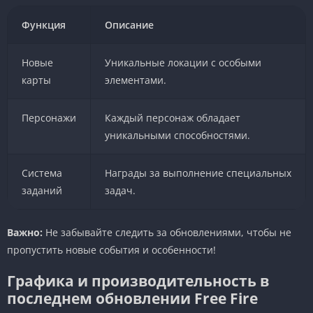
Функция
Описание
Новые
Уникальные локации с особыми
карты
элементами.
Персонажи
Каждый персонаж обладает
уникальными способностями.
Система
Награды за выполнение специальных
заданий
задач.
Важно:
Не забывайте следить за обновлениями, чтобы не
пропустить новые события и особенности!
Графика и производительность в
последнем обновлении Free Fire