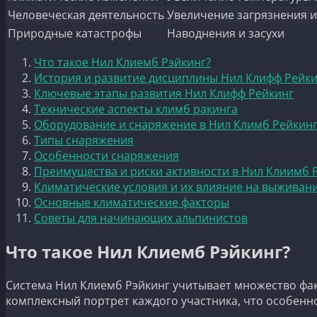
Человеческая деятельность
Увеличение загрязнения 
Природные катастрофы
Наводнения и засухи
Что такое Нил Клиемб Рэйкинг?
История и развитие дисциплины Нил Клифф Рейк
Ключевые этапы развития Нил Клифф Рейкинг
Технические аспекты климб ракинга
Оборудование и снаряжение в Нил Климб Рейкин
Типы снаряжения
Особенности снаряжения
Преимущества и риски активности в Нил Клиимб 
Климатические условия и их влияние на выживани
Основные климатические факторы
Советы для начинающих альпинистов
Что такое Нил Клиемб Рэйкинг?
Система Нил Клиемб Рэйкинг учитывает множество факто
комплексный портрет каждого участника, что особенно