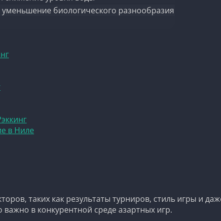
и уменьшение биологического разнообразия
инг
г
Рэккинг
е в Ниле
ров, таких как результаты турниров, стиль игры и даже
 важно в конкурентной среде азартных игр.