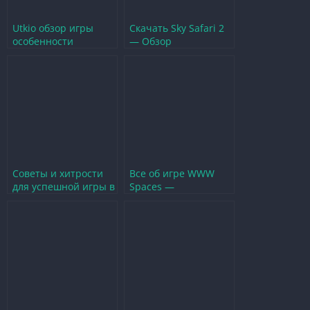
Utkio обзор игры
Скачать Sky Safari 2
особенности
— Обзор
геймплея и советы
захватывающей
для новичков
игры и советы для
новичков
Советы и хитрости
Все об игре WWW
для успешной игры в
Spaces —
Вотим — Полный
особенности,
гайд для новичков
геймплей и советы
для новичков