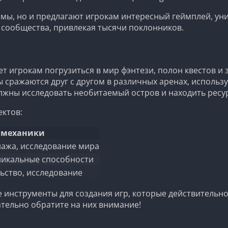
рмы, но и предлагают игрокам интересный геймплей, у
 сообщества, привлекая тысячи поклонников.
ает игрокам погрузиться в мир фэнтези, полон квестов 
 сражаются друг с другом в различных аренах, использ
должны исследовать необитаемый остров и находить ресу
ектов:
 механики
нажа, исследование мира
никальные способности
льство, исследование
е инструменты для создания игр, которые действительн
ательно обратите на них внимание!