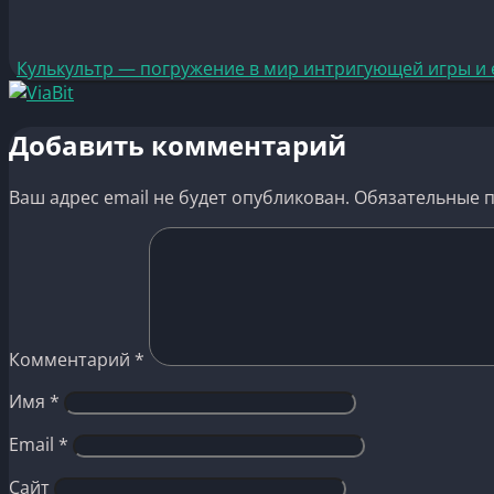
Кулькультр — погружение в мир интригующей игры и 
Добавить комментарий
Ваш адрес email не будет опубликован.
Обязательные 
Комментарий
*
Имя
*
Email
*
Сайт