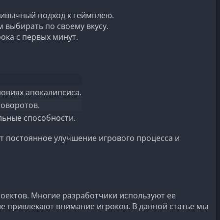
ривычный подход к геймплею.
м выбирать по своему вкусу.
ока с первых минут.
ловиях апокалипсиса.
поворотов.
альные способности.
ет постоянное улучшение игрового процесса и
роектов. Многие разработчики используют ее
е привлекают внимание игроков. В данной статье мы