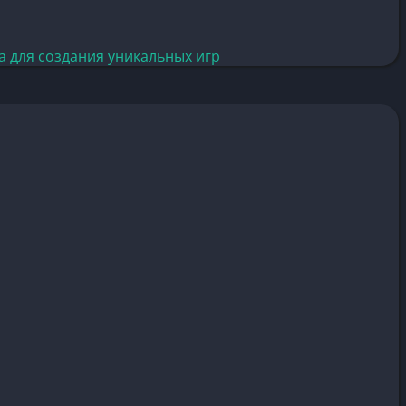
a для создания уникальных игр