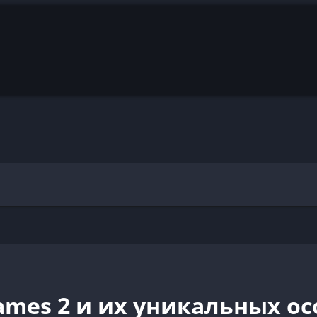
ames 2 и их уникальных о