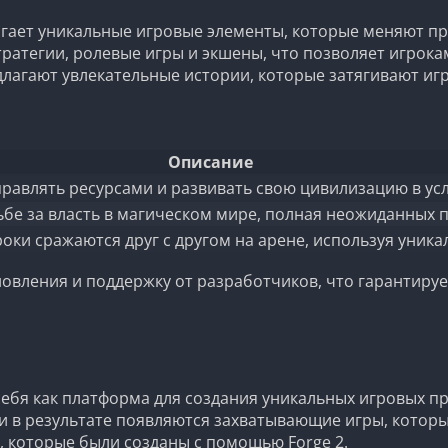
гает уникальные игровые элементы, которые меняют п
ратегии, ролевые игры и экшены, что позволяет игрока
лагают увлекательные истории, которые затягивают игр
Описание
правлять ресурсами и развивать свою цивилизацию в ус
ьбе за власть в магическом мире, полная неожиданных 
роки сражаются друг с другом на арене, используя уник
овления и поддержку от разработчиков, что гарантиру
себя как платформа для создания уникальных игровых п
и в результате появляются захватывающие игры, которы
 которые были созданы с помощью Forge 2.