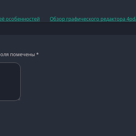
её особенностей
Обзор графического редактора 4pd
поля помечены
*