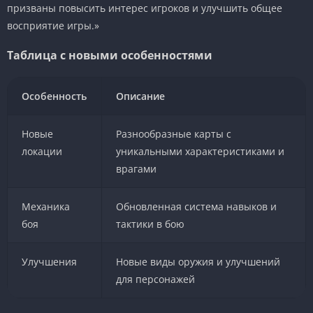
призваны повысить интерес игроков и улучшить общее
восприятие игры.»
Таблица с новыми особенностями
Особенность
Описание
Новые
Разнообразные карты с
локации
уникальными характеристиками и
врагами
Механика
Обновленная система навыков и
боя
тактики в бою
Улучшения
Новые виды оружия и улучшений
для персонажей