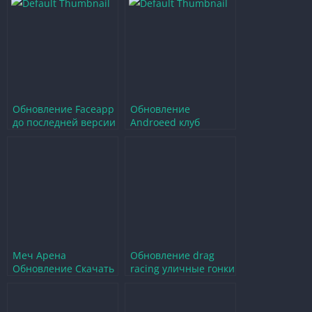
возможности
обновление 2024
Обновление Faceapp
Обновление
до последней версии
Androeed клуб
— новые функции и
романтики новые
возможности
возможности и
сюжеты
Меч Арена
Обновление drag
Обновление Скачать
racing уличные гонки
Новые Возможности
новые возможности
и Функции
и улучшения