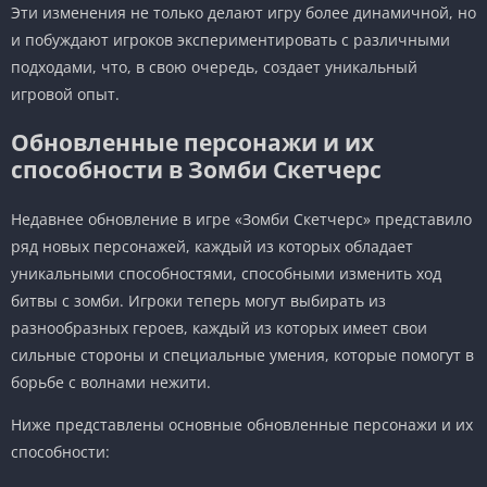
Эти изменения не только делают игру более динамичной, но
и побуждают игроков экспериментировать с различными
подходами, что, в свою очередь, создает уникальный
игровой опыт.
Обновленные персонажи и их
способности в Зомби Скетчерс
Недавнее обновление в игре «Зомби Скетчерс» представило
ряд новых персонажей, каждый из которых обладает
уникальными способностями, способными изменить ход
битвы с зомби. Игроки теперь могут выбирать из
разнообразных героев, каждый из которых имеет свои
сильные стороны и специальные умения, которые помогут в
борьбе с волнами нежити.
Ниже представлены основные обновленные персонажи и их
способности: