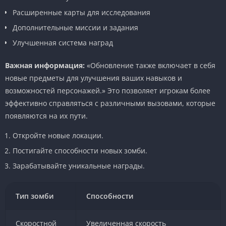
Расширенные карты для исследования
Дополнительные миссии и задания
Улучшенная система наград
Важная информация:
«Обновление также включает в себя
новые предметы для улучшения ваших навыков и
возможностей персонажей.» Это позволяет игрокам более
эффективно справляться с различными вызовами, которые
появляются на их пути.
Откройте новые локации.
Постигайте способности новых зомби.
Зарабатывайте уникальные награды.
Тип зомби
Способности
Скоростной
Увеличенная скорость