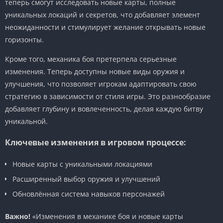
теперь смогут исследовать новые карты, полные
уникальных локаций и секретов, что добавляет элемент
неожиданности и стимулирует желание открывать новые
горизонты.
Кроме того, механика боя претерпела серьезные
изменения. Теперь доступны новые виды оружия и
улучшения, что позволяет игрокам адаптировать свою
стратегию в зависимости от стиля игры. Это разнообразие
добавляет глубину и вовлеченность, делая каждую битву
уникальной.
Ключевые изменения в игровом процессе:
Новые карты с уникальными локациями
Расширенный выбор оружия и улучшений
Обновлённая система навыков персонажей
Важно!
«Изменения в механике боя и новые карты