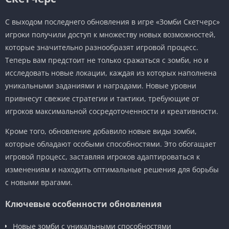
С выходом последнего обновления в игре «Зомби Скетчерс»
игроки получили доступ к множеству новых возможностей,
которые значительно разнообразят игровой процесс.
Теперь вам предстоит не только сражаться с зомби, но и
исследовать новые локации, каждая из которых наполнена
уникальными заданиями и наградами. Новые уровни
привнесут свежие стратегии и тактики, требующие от
игроков максимальной сосредоточенности и креативности.
Кроме того, обновление добавило новые виды зомби,
которые обладают особыми способностями. Это обогащает
игровой процесс, заставляя игроков адаптироваться к
изменениям и находить оптимальные решения для борьбы
с новыми врагами.
Ключевые особенности обновления
Новые зомби с уникальными способностями