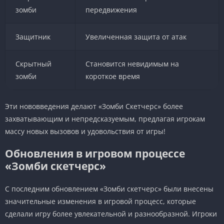
зомби
передвижения
Защитник
Увеличенная защита от атак
Скрытный
Становится невидимым на
зомби
короткое время
Эти нововведения делают «Зомби Скетчерс» более
захватывающим и непредсказуемым, предлагая игрокам
массу новых вызовов и удовольствия от игры!
Обновления в игровом процессе
«Зомби скетчерс»
С последним обновлением «Зомби скетчерс» были внесены
значительные изменения в игровой процесс, которые
сделали игру более увлекательной и разнообразной. Игроки