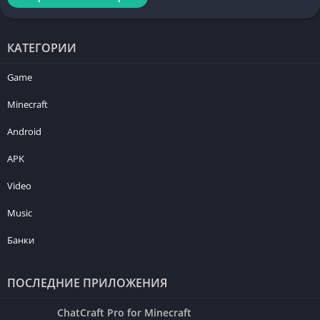
КАТЕГОРИИ
Game
Minecraft
Android
APK
Video
Music
Банки
ПОСЛЕДНИЕ ПРИЛОЖЕНИЯ
ChatCraft Pro for Minecraft