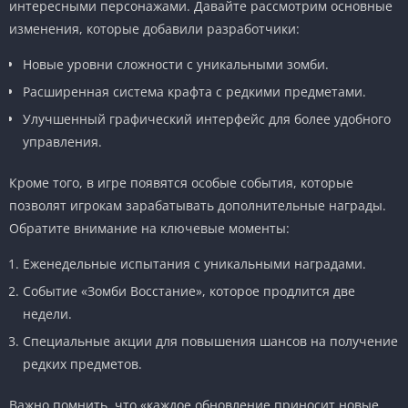
интересными персонажами. Давайте рассмотрим основные
изменения, которые добавили разработчики:
Новые уровни сложности с уникальными зомби.
Расширенная система крафта с редкими предметами.
Улучшенный графический интерфейс для более удобного
управления.
Кроме того, в игре появятся особые события, которые
позволят игрокам зарабатывать дополнительные награды.
Обратите внимание на ключевые моменты:
Еженедельные испытания с уникальными наградами.
Событие «Зомби Восстание», которое продлится две
недели.
Специальные акции для повышения шансов на получение
редких предметов.
Важно помнить, что «каждое обновление приносит новые