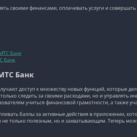
ть своими финансами, оплачивать услуги и совершать 
МТС Банк
С Банк
МТС Банк
лучают доступ к множеству новых функций, которые де
 только следить за своими расходами, но и управлять
вателям учиться финансовой грамотности, а также учас
пливать баллы за активные действия в приложении, ко
я не только полезным, но и захватывающим. Теперь мож