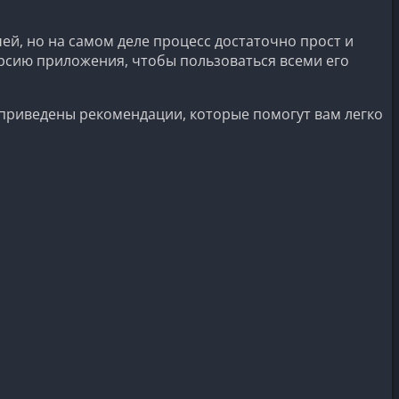
ей, но на самом деле процесс достаточно прост и
ерсию приложения, чтобы пользоваться всеми его
 приведены рекомендации, которые помогут вам легко