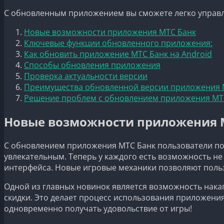
С обновленным приложением вы сможете легко управля
Новые возможности приложения МТС Банк
Ключевые функции обновленного приложения:
Как обновить приложение МТС Банк на Android
Способы обновления приложения
Проверка актуальности версии
Преимущества обновленной версии приложения 
Решение проблем с обновлением приложения МТ
Новые возможности приложения 
С обновлением приложения МТС Банк пользователи по
увлекательным. Теперь у каждого есть возможность не
интерфейса. Новые игровые механики позволяют пользо
Одной из главных новинок является возможность нака
скидки. Это делает процесс использования приложени
одновременно получать удовольствие от игры!