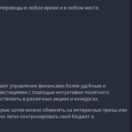
переводы в любое время и в любом месте.
лают управление финансами более удобным и
 инвестициями с помощью интуитивно понятного
твовать в различных акциях и конкурсах.
торые затем можно обменять на интересные призы или
но легко контролировать свой бюджет и