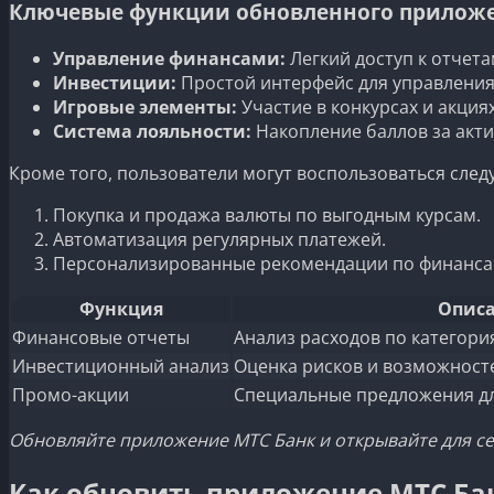
Ключевые функции обновленного приложе
Управление финансами:
Легкий доступ к отчета
Инвестиции:
Простой интерфейс для управления
Игровые элементы:
Участие в конкурсах и акция
Система лояльности:
Накопление баллов за акти
Кроме того, пользователи могут воспользоваться сл
Покупка и продажа валюты по выгодным курсам.
Автоматизация регулярных платежей.
Персонализированные рекомендации по финанса
Функция
Опис
Финансовые отчеты
Анализ расходов по категори
Инвестиционный анализ
Оценка рисков и возможност
Промо-акции
Специальные предложения дл
Обновляйте приложение МТС Банк и открывайте для се
Как обновить приложение МТС Бан