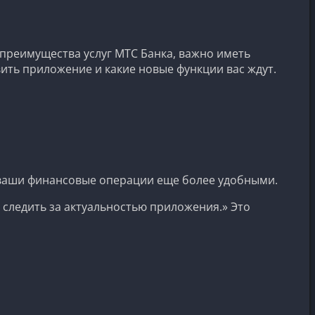
 преимущества услуг МТС Банка, важно иметь
ить приложение и какие новые функции вас ждут.
 ваши финансовые операции еще более удобными.
следить за актуальностью приложения.» Это