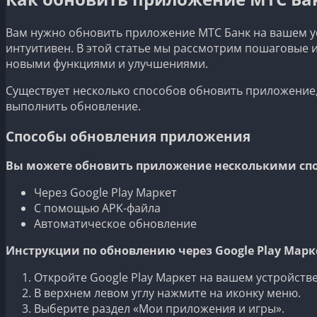
Вам нужно обновить приложение МТС Банк на вашем уст
интуитивен. В этой статье мы рассмотрим пошаговые 
новыми функциями и улучшениями.
Существует несколько способов обновить приложение,
выполнить обновление.
Способы обновления приложения
Вы можете обновить приложение несколькими сп
Через Google Play Маркет
С помощью APK-файла
Автоматическое обновление
Инструкции по обновлению через Google Play Марк
Откройте Google Play Маркет на вашем устройстве
В верхнем левом углу нажмите на иконку меню.
Выберите раздел «Мои приложения и игры».