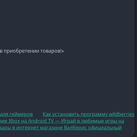
в приобретении товаров!»
 для геймеров
Как установить программу wildberries
ие Xbox на Android TV — Играй в любимые игры на
вары в интернет магазине Валберис официальный