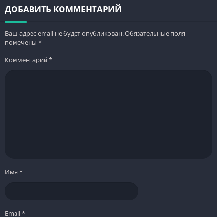
ДОБАВИТЬ КОММЕНТАРИЙ
Ваш адрес email не будет опубликован.
Обязательные поля
помечены
*
Комментарий
*
Имя
*
Email
*