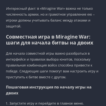
Интересный факт:
в «Miragine War» важна не только
численность армии, но и грамотное управление ею –
игроки должны учитывать баланс между атаками и
защитой.
Совместная игра в Miragine War:
шаги для начала битвы на двоих
Для начала совместной игры важно разобраться в
интерфейсе и правилах выбора юнитов, поскольку
правильная комбинация войск способна привести к
победе. Следующие шаги помогут вам настроить игру и
приступить к битве вместе с другом.
Пошаговая инструкция по началу игры на
двоих
Запустите игру и перейдите в главное меню.