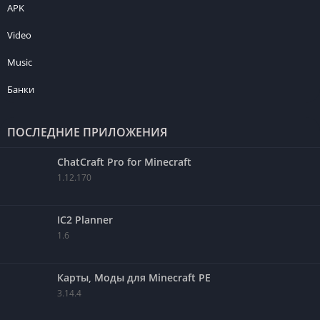
APK
Video
Music
Банки
ПОСЛЕДНИЕ ПРИЛОЖЕНИЯ
ChatCraft Pro for Minecraft
1.12.170
IC2 Planner
1.6
Карты, Моды для Minecraft PE
3.14.4