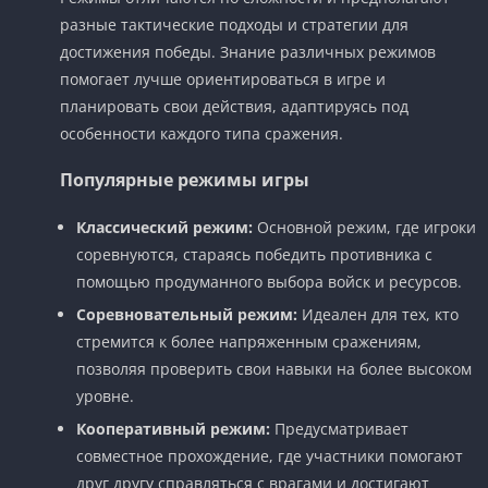
разные тактические подходы и стратегии для
достижения победы. Знание различных режимов
помогает лучше ориентироваться в игре и
планировать свои действия, адаптируясь под
особенности каждого типа сражения.
Популярные режимы игры
Классический режим:
Основной режим, где игроки
соревнуются, стараясь победить противника с
помощью продуманного выбора войск и ресурсов.
Соревновательный режим:
Идеален для тех, кто
стремится к более напряженным сражениям,
позволяя проверить свои навыки на более высоком
уровне.
Кооперативный режим:
Предусматривает
совместное прохождение, где участники помогают
друг другу справляться с врагами и достигают