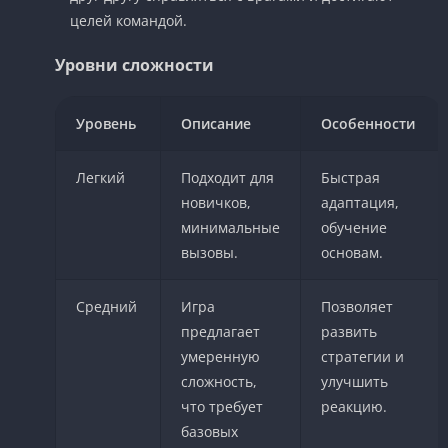
целей командой.
Уровни сложности
Уровень
Описание
Особенности
Легкий
Подходит для
Быстрая
новичков,
адаптация,
минимальные
обучение
вызовы.
основам.
Средний
Игра
Позволяет
предлагает
развить
умеренную
стратегии и
сложность,
улучшить
что требует
реакцию.
базовых