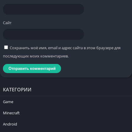
Сайт
Сохранить моё имя, email и адрес сайта в этом браузере для
последующих моих комментариев.
КАТЕГОРИИ
Game
Minecraft
Android