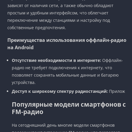
зависят от наличия сети, а также обычно обладают
простым и удобным интерфейсом, что облегчает
переключение между станциями и настройку под
собственные предпочтения.
Преимущества использования оффлайн-радио
на Android
Отсутствие необходимости в интернете:
Оффлайн-
радио не требует подключения к интернету, что
позволяет сохранять мобильные данные и батарею
устройства.
Доступ к широкому спектру радиостанций:
Прилож
Популярные модели смартфонов с
FM-радио
На сегодняшний день многие модели смартфонов