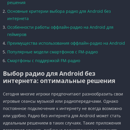
решения
Основные критерии выбора радио для Android без
интернета
Особенности работы оффлайн-радио на Android для
геймеров
Преимущества использования оффлайн-радио на Android
Популярные модели смартфонов с FM-радио
Смартфоны с поддержкой FM-радио
Выбор радио для Android без
интернета: оптимальные решения
Сегодня многие игроки предпочитают разнообразить свои
игровые сеансы музыкой или радиопередачами. Однако
постоянное подключение к интернету не всегда возможно
или удобно. Радио без интернета для Android может стать
идеальным решением в таких случаях. Такие приложения