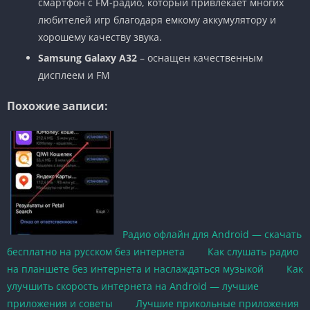
смартфон с FM-радио, который привлекает многих
любителей игр благодаря емкому аккумулятору и
хорошему качеству звука.
Samsung Galaxy A32
– оснащен качественным
дисплеем и FM
Похожие записи:
Радио офлайн для Android — скачать
бесплатно на русском без интернета
Как слушать радио
на планшете без интернета и наслаждаться музыкой
Как
улучшить скорость интернета на Android — лучшие
приложения и советы
Лучшие прикольные приложения