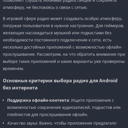
позволяют слушать любимые радиостанции и сохранять
атмосферу, не беспокоясь о связи с сетью.
В игровой сфере радио может создавать особую атмосферу,
погружая пользователя в нужное настроение. Для геймеров,
желающих наслаждаться музыкой или подкастами без
необходимости постоянного подключения к сети, есть
несколько достойных приложений с возможностью офлайн-
прослушивания. Рассмотрим, на что обратить внимание при
выборе таких приложений и какие варианты уже проверены
временем.
Основные критерии выбора радио для Android
без интернета
Поддержка офлайн-контента
: Ищите приложения с
возможностью сохранения аудиозаписей, подкастов или
плейлистов для прослушивания офлайн.
Качество звука
: Важно, чтобы приложение предлагало