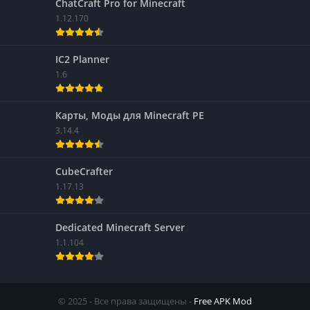
ChatCraft Pro for Minecraft
1.12.170
IC2 Planner
1.6
Карты, Моды для Minecraft PE
3.14.4
CubeCrafter
1.17.13
Dedicated Minecraft Server
1.1.104
© 2025 - Все права защищены -
Free APK Mod