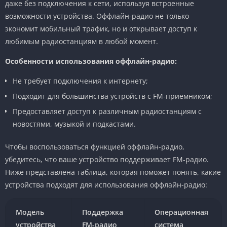
даже без подключения к сети, используя встроенные
возможности устройства. Оффлайн-радио не только
экономит мобильный трафик, но и открывает доступ к
любимым радиостанциям в любой момент.
Особенности использования оффлайн-радио:
Не требует подключения к интернету;
Подходит для большинства устройств с FM-приемником;
Предоставляет доступ к различным радиостанциям с
новостями, музыкой и подкастами.
Чтобы воспользоваться функцией оффлайн-радио,
убедитесь, что ваше устройство поддерживает FM-радио.
Ниже представлена таблица, которая поможет понять, какие
устройства подходят для использования оффлайн-радио:
Модель
Поддержка
Операционная
устройства
FM-радио
система