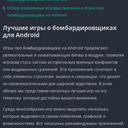
Обзор уникальных игровых механик в играх про
бомбардировщики на Android
Лучшие игры о бомбардировщиках
для Android
Игры про бомбардировщики на Android предлагают
увлекательные и захватывающие битвы в воздухе, позволяя
игрокам стать частью исторических военных конфликтов
или выдуманных сражений. Эти приложения сочетают в
себе элементы стратегии, экшена и симуляции, что делает
их привлекательными для широкой аудитории. В этом
обзоре мы представим несколько лучших игр на эту
тематику, которые достойны вашего внимания.
Среди многообразия игр можно выделить несколько,
которые выделяются своим геймплеем, графикой и
возможностями. Вот несколько рекомендуемых приложений,