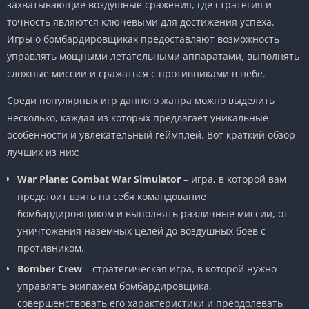
захватывающие воздушные сражения, где стратегия и
точность являются ключевыми для достижения успеха.
Игры о бомбардировщиках предоставляют возможность
управлять мощными летательными аппаратами, выполнять
сложные миссии и сражаться с противниками в небе.
Среди популярных игр данного жанра можно выделить
несколько, каждая из которых предлагает уникальные
особенности и увлекательный геймплей. Вот краткий обзор
лучших из них:
War Plane: Combat War Simulator
– игра, в которой вам
предстоит взять на себя командование
бомбардировщиком и выполнять различные миссии, от
уничтожения наземных целей до воздушных боев с
противником.
Bomber Crew
– стратегическая игра, в которой нужно
управлять экипажем бомбардировщика,
совершенствовать его характеристики и преодолевать