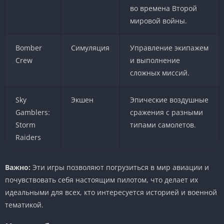
во времена Второй
мировой войны.
Bomber
Симуляция
Управление экипажем
Crew
и выполнение
сложных миссий.
Sky
Экшен
Эпические воздушные
Gamblers:
сражения с разными
Storm
типами самолетов.
Raiders
Важно:
Эти игры позволяют погрузиться в мир авиации и
почувствовать себя настоящим пилотом, что делает их
идеальными для всех, кто интересуется историей и военной
тематикой.