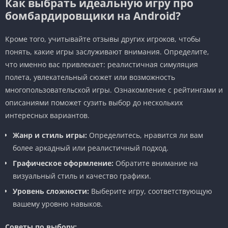
Как выбрать идеальную игру про
бомбардировщики на Android?
Кроме того, учитывайте отзывы других игроков, чтобы
понять, какие игры заслуживают внимания. Определите,
что именно вас привлекает: реалистичная симуляция
полета, увлекательный сюжет или возможность
многопользовательской игры. Ознакомление с рейтингами и
описаниями поможет сузить выбор до нескольких
интересных вариантов.
Жанр и стиль игры:
Определитесь, нравится ли вам
более аркадный или реалистичный подход.
Графическое оформление:
Обратите внимание на
визуальный стиль и качество графики.
Уровень сложности:
Выберите игру, соответствующую
вашему уровню навыков.
Советы по выбору: