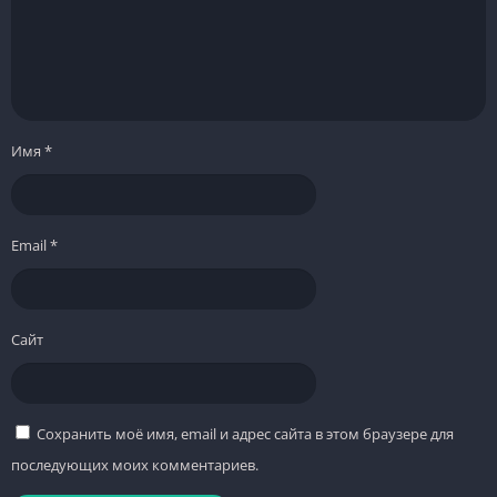
Имя
*
Email
*
Сайт
Сохранить моё имя, email и адрес сайта в этом браузере для
последующих моих комментариев.