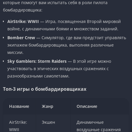
которые помогут вам испытать себя в роли пилота
бомбардировщика:
AirStrike: WWII
— Игра, посвященная Второй мировой
войне, с динамичными боями и множеством заданий.
Bomber Crew
— Симулятор, где вам предстоит управлять
экипажем бомбардировщика, выполняя различные
миссии.
Sky Gamblers: Storm Raiders
— В этой игре можно
участвовать в эпических воздушных сражениях с
разнообразными самолетами.
Топ-3 игры о бомбардировщиках
Название
Жанр
Описание
AirStrike:
Экшен
Динамичные
WWII
воздушные сражения