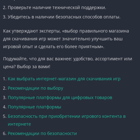
Проверьте наличие технической поддержки.
Убедитесь в наличии безопасных способов оплаты.
Как утверждают эксперты, «выбор правильного магазина
для скачивания игр может значительно улучшить ваш
игровой опыт и сделать его более приятным».
Подумайте, что для вас важнее: удобство, ассортимент или
цена? Выбор за вами!
Как выбрать интернет-магазин для скачивания игр
Рекомендации по выбору
Популярные платформы для цифровых товаров
Популярные платформы
Безопасность при приобретении игрового контента в
интернете
Рекомендации по безопасности