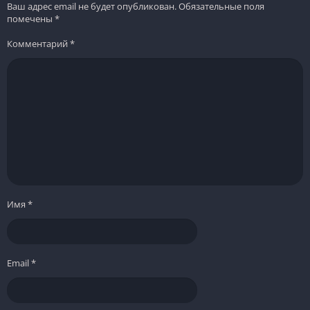
Ваш адрес email не будет опубликован.
Обязательные поля
помечены
*
Комментарий
*
Имя
*
Email
*