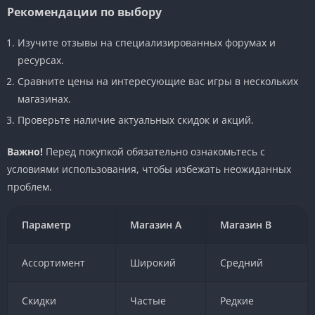
Рекомендации по выбору
Изучите отзывы на специализированных форумах и
ресурсах.
Сравните цены на интересующие вас игры в нескольких
магазинах.
Проверьте наличие актуальных скидок и акций.
Важно!
Перед покупкой обязательно ознакомьтесь с
условиями использования, чтобы избежать неожиданных
проблем.
Параметр
Магазин A
Магазин B
Ассортимент
Широкий
Средний
Скидки
Частые
Редкие