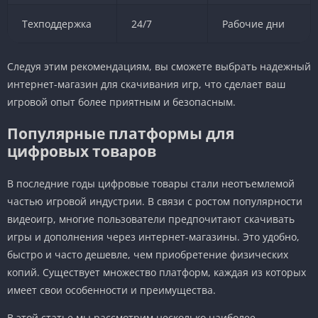
Техподдержка
24/7
Рабочие дни
Следуя этим рекомендациям, вы сможете выбрать надежный
интернет-магазин для скачивания игр, что сделает ваш
игровой опыт более приятным и безопасным.
Популярные платформы для
цифровых товаров
В последние годы цифровые товары стали неотъемлемой
частью игровой индустрии. В связи с ростом популярности
видеоигр, многие пользователи предпочитают скачивать
игры и дополнения через интернет-магазины. Это удобно,
быстро и часто дешевле, чем приобретение физических
копий. Существует множество платформ, каждая из которых
имеет свои особенности и преимущества.
В этой статье мы рассмотрим несколько наиболее