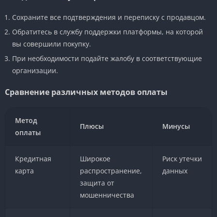
Сохраните все подтверждения и переписку с продавцом.
Обратитесь в службу поддержки платформы, на которой
вы совершили покупку.
При необходимости подайте жалобу в соответствующие
организации.
Сравнение различных методов оплаты
Метод
Плюсы
Минусы
оплаты
Кредитная
Широкое
Риск утечки
карта
распространение,
данных
защита от
мошенничества