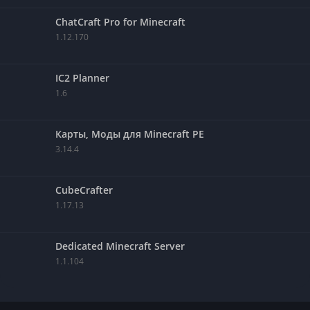
ChatCraft Pro for Minecraft
1.12.170
IC2 Planner
1.6
Карты, Моды для Minecraft PE
3.14.4
CubeCrafter
1.17.13
Dedicated Minecraft Server
1.1.104