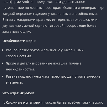
платформе Android предложит вам удивительное
путешествие по лесным просторам, болотам и пещерам, где
каждый персонаж наделен уникальными способностями.
Битвы с коварными врагами, интересные головоломки и
улучшение умений сделают игровой процесс еще более
захватывающим.
Особенности игры:
Разнообразие жуков и слизней с уникальными
способностями.
Яркие и детализированные локации, полные
неожиданностей.
Развивающаяся механика, включающая стратегические
элементы.
Что ждет игроков:
Сложные испытания:
каждая битва требует тактического