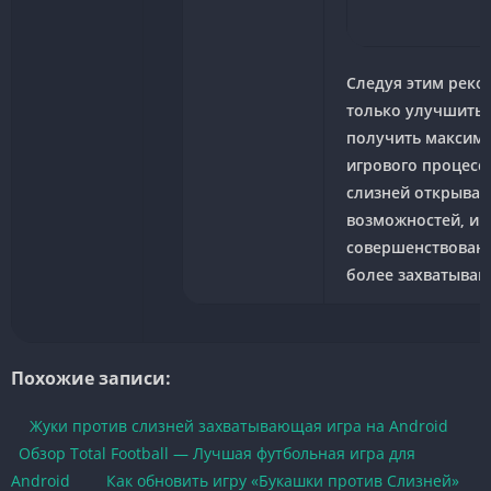
Следуя этим реко
только улучшить 
получить максиму
игрового процесса
слизней открывае
возможностей, и 
совершенствован
более захватыва
Похожие записи:
Жуки против слизней захватывающая игра на Android
Обзор Total Football — Лучшая футбольная игра для
Android
Как обновить игру «Букашки против Слизней»