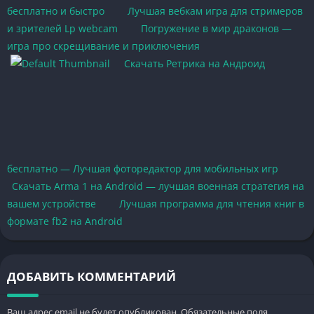
бесплатно и быстро
Лучшая вебкам игра для стримеров
и зрителей Lp webcam
Погружение в мир драконов —
игра про скрещивание и приключения
Скачать Ретрика на Андроид
бесплатно — Лучшая фоторедактор для мобильных игр
Скачать Arma 1 на Android — лучшая военная стратегия на
вашем устройстве
Лучшая программа для чтения книг в
формате fb2 на Android
ДОБАВИТЬ КОММЕНТАРИЙ
Ваш адрес email не будет опубликован.
Обязательные поля