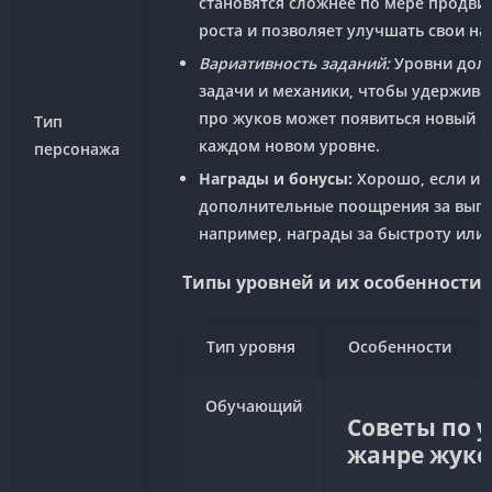
становятся сложнее по мере продви
роста и позволяет улучшать свои на
Вариативность заданий:
Уровни долж
задачи и механики, чтобы удерживат
про жуков может появиться новый в
Тип
каждом новом уровне.
персонажа
Награды и бонусы:
Хорошо, если иг
дополнительные поощрения за выпо
например, награды за быстроту или
Типы уровней и их особенности
Тип уровня
Особенности
Обучающий
Советы по 
жанре жуко