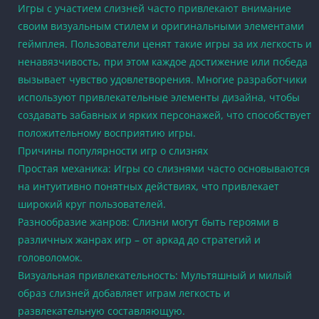
Игры с участием слизней часто привлекают внимание
своим визуальным стилем и оригинальными элементами
геймплея. Пользователи ценят такие игры за их легкость и
ненавязчивость, при этом каждое достижение или победа
вызывает чувство удовлетворения. Многие разработчики
используют привлекательные элементы дизайна, чтобы
создавать забавных и ярких персонажей, что способствует
положительному восприятию игры.
Причины популярности игр о слизнях
Простая механика: Игры со слизнями часто основываются
на интуитивно понятных действиях, что привлекает
широкий круг пользователей.
Разнообразие жанров: Слизни могут быть героями в
различных жанрах игр – от аркад до стратегий и
головоломок.
Визуальная привлекательность: Мультяшный и милый
образ слизней добавляет играм легкость и
развлекательную составляющую.