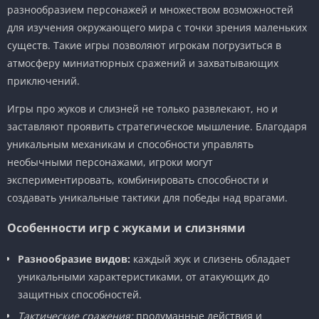
разнообразием персонажей и множеством возможностей
для изучения окружающего мира с точки зрения маленьких
существ. Такие игры позволяют игрокам погрузиться в
атмосферу миниатюрных сражений и захватывающих
приключений.
Игры про жуков и слизней не только развлекают, но и
заставляют проявить стратегическое мышление. Благодаря
уникальным механикам и способности управлять
необычными персонажами, игроки могут
экспериментировать, комбинировать способности и
создавать уникальные тактики для победы над врагами.
Особенности игр с жуками и слизнями
Разнообразие видов:
каждый жук и слизень обладает
уникальными характеристиками, от атакующих до
защитных способностей.
Тактические сражения:
продуманные действия и