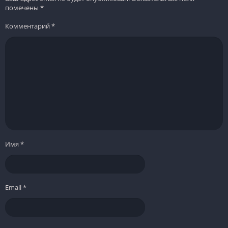
помечены
*
Комментарий
*
Имя
*
Email
*