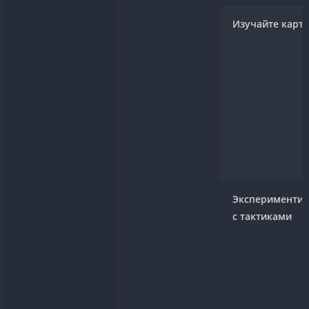
Изучайте карт
Экспериментир
с тактиками