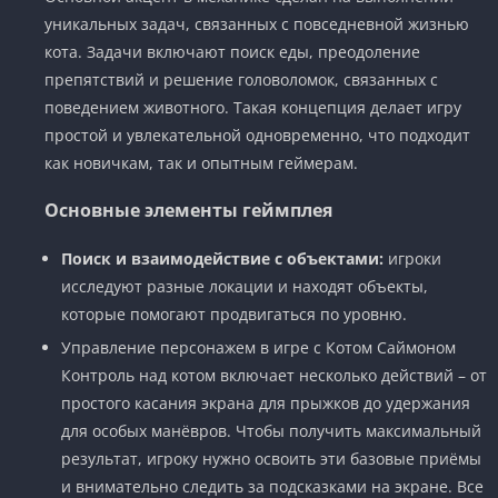
уникальных задач, связанных с повседневной жизнью
кота. Задачи включают поиск еды, преодоление
препятствий и решение головоломок, связанных с
поведением животного. Такая концепция делает игру
простой и увлекательной одновременно, что подходит
как новичкам, так и опытным геймерам.
Основные элементы геймплея
Поиск и взаимодействие с объектами:
игроки
исследуют разные локации и находят объекты,
которые помогают продвигаться по уровню.
Управление персонажем в игре с Котом Саймоном
Контроль над котом включает несколько действий – от
простого касания экрана для прыжков до удержания
для особых манёвров. Чтобы получить максимальный
результат, игроку нужно освоить эти базовые приёмы
и внимательно следить за подсказками на экране. Все