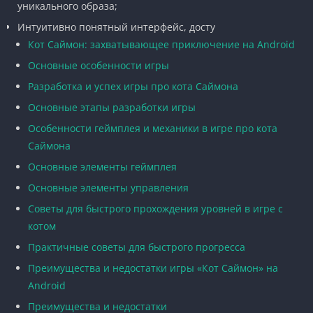
уникального образа;
Интуитивно понятный интерфейс, досту
Кот Саймон: захватывающее приключение на Android
Основные особенности игры
Разработка и успех игры про кота Саймона
Основные этапы разработки игры
Особенности геймплея и механики в игре про кота
Саймона
Основные элементы геймплея
Основные элементы управления
Советы для быстрого прохождения уровней в игре с
котом
Практичные советы для быстрого прогресса
Преимущества и недостатки игры «Кот Саймон» на
Android
Преимущества и недостатки