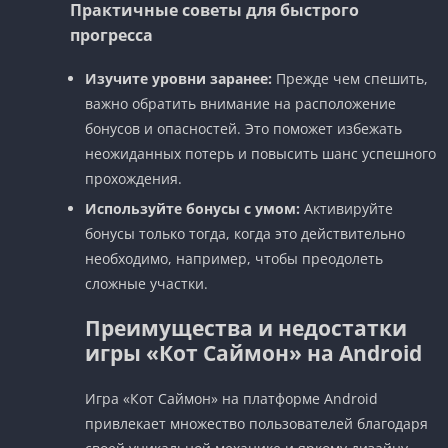
Практичные советы для быстрого
прогресса
Изучите уровни заранее:
Прежде чем спешить,
важно обратить внимание на расположение
бонусов и опасностей. Это поможет избежать
неожиданных потерь и повысить шанс успешного
прохождения.
Используйте бонусы с умом:
Активируйте
бонусы только тогда, когда это действительно
необходимо, например, чтобы преодолеть
сложные участки.
Преимущества и недостатки
игры «Кот Саймон» на Android
Игра «Кот Саймон» на платформе Android
привлекает множество пользователей благодаря