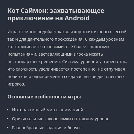
Кот Саймон: захватывающее
приключение на Android
Игра отлично подойдет как для коротких игровых сессий,
так и для длительного прохождения. С каждым уровнем
кот сталкивается с новыми, всё более сложными
испытаниями, заставляющими игрока искать
нестандартные решения. Система уровней устроена так,
что сложность увеличивается постепенно, не отпугивая
новичков и одновременно создавая вызов для опытных
игроков.
Основные особенности игры
Интерактивный мир с анимацией
Оригинальные головоломки на каждом уровне
Разнообразные задания и бонусы