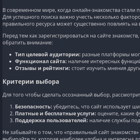
В современном мире, когда онлайн-знакомства стали
Для успешного поиска важно учесть несколько факторо
правильного ресурса может существенно повлиять на 
Перед тем как зарегистрироваться на сайте знакомств
обратить внимание:
Тип целевой аудитории:
разные платформы могу
Функционал сайта:
наличие интересных функций,
Отзывы и рейтинги:
стоит изучить мнения други
Критерии выбора
Для того чтобы сделать осознанный выбор, рассмотри
Безопасность:
убедитесь, что сайт использует ш
Платные и бесплатные услуги:
оцените, какие ф
Поддержка пользователей:
наличие службы под
Не забывайте о том, что «правильный сайт знакомств
выбирайте ту, которая наиболее удобна и интересна дл