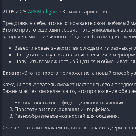
21.05.2025
APKMod
game
Комментариев нет
Представьте себе, что вы открываете свой любимый ма
Это не просто еще один сервис – это уникальная возм
за пределами привычного общения. В этом приложени
Завести новые знакомства с людьми из разных уг
Погрузиться в увлекательные события и мероприя
Получить возможность общаться и обмениваться
Важно:
«Это не просто приложение, а новый способ ув
Каждый пользователь сможет настроить свои предпочте
Важным аспектом является то, что приложение обещае
Безопасность и конфиденциальность данных.
Простоту в использовании интерфейса.
Разнообразие возможностей для общения.
Скачав этот сайт знакомств, вы открываете двери в но