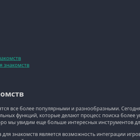
накомств
я знакомств
комств
вятся все более популярными и разнообразными. Сегод
альных функций, которые делают процесс поиска более 
ро мы увидим еще больше интересных инструментов дл
 для знакомств является возможность интеграции игров