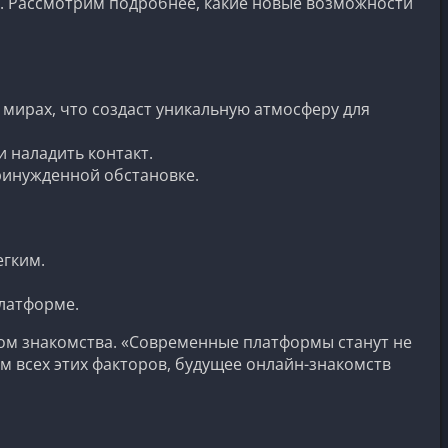
те. Рассмотрим подробнее, какие новые возможности
мирах, что создаст уникальную атмосферу для
 наладить контакт.
ринужденной обстановке.
егким.
латформе.
том знакомства. «Современные платформы станут не
м всех этих факторов, будущее онлайн-знакомств