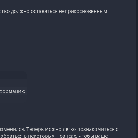
нство должно оставаться неприкосновенным.
.
нформацию.
зменился. Теперь можно легко познакомиться с
зобраться в некоторых нюансах, чтобы ваше