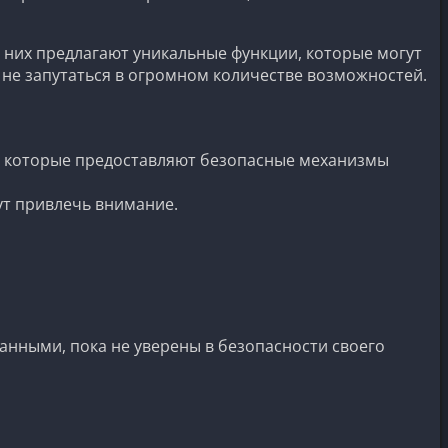
 них предлагают уникальные функции, которые могут
 не запутаться в огромном количестве возможностей.
, которые предоставляют безопасные механизмы
ут привлечь внимание.
анными, пока не уверены в безопасности своего