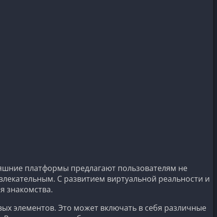
няшние платформы предлагают пользователям не
увлекательным. С развитием виртуальной реальности и
я знакомства.
ых элементов. Это может включать в себя различные