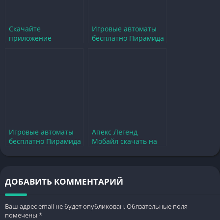
Скачайте
Игровые автоматы
приложение
бесплатно Пирамида
Фатсекрет для
— играйте и
Android без
выигрывайте без
дополнительных
затрат
затрат
Игровые автоматы
Апекс Легенд
бесплатно Пирамида
Мобайл скачать на
— играйте и
Андроид бесплатно и
выигрывайте без
без лишних хлопот
затрат
ДОБАВИТЬ КОММЕНТАРИЙ
Ваш адрес email не будет опубликован.
Обязательные поля
помечены
*