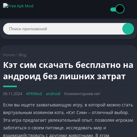
Home
/
Blog
Кэт сим скачать бесплатно на
андроид без лишних затрат
06.11.2024
APKMod
android
Комментариев нет
Если вы ищете захватывающую игру, в которой можно стать
виртуальным хозяином кота, «Кэт Сим» – отличный выбор.
Эта игра предлагает увлекательный опыт, позволяя игрокам
заботиться о своем питомце, исследовать мир и
взаимодействовать с другими животными. В этом