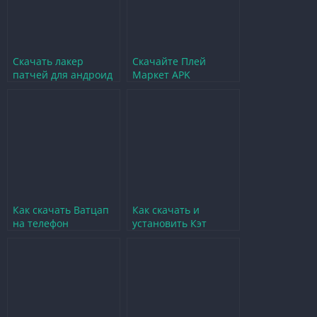
Скачать лакер
Скачайте Плей
патчей для андроид
Маркет APK
без лишних проблем
бесплатно для
и затрат
Android без лишних
затрат
Как скачать Ватцап
Как скачать и
на телефон
установить Кэт
бесплатно и без
Кондо — подробное
лишних затрат
руководство