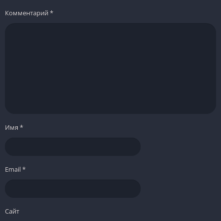
Комментарий
*
Имя
*
Email
*
Сайт