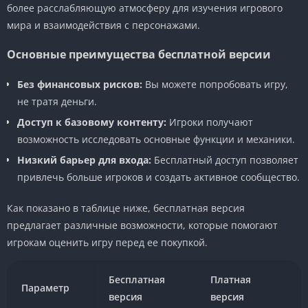
более расслабляющую атмосферу для изучения игрового
мира и взаимодействия с персонажами.
Основные преимущества бесплатной версии
Без финансовых рисков:
Вы можете попробовать игру,
не тратя деньги.
Доступ к базовому контенту:
Игроки получают
возможность исследовать основные функции и механики.
Низкий барьер для входа:
Бесплатный доступ позволяет
привлечь больше игроков и создать активное сообщество.
Как показано в таблице ниже, бесплатная версия
предлагает различные возможности, которые помогают
игрокам оценить игру перед ее покупкой.
Бесплатная
Платная
Параметр
версия
версия