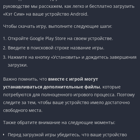
руководстве мы расскажем, как легко и бесплатно загрузить
«Кэт Сим» на ваше устройство Android.
Чтобы скачать игру, выполните следующие шаги:
Откройте Google Play Store на своем устройстве.
Введите в поисковой строке название игры.
Нажмите на кнопку «Установить» и дождитесь завершения
загрузки.
Важно помнить, что
вместе с игрой могут
устанавливаться дополнительные файлы
, которые
потребуются для полноценного игрового процесса. Поэтому
следите за тем, чтобы ваше устройство имело достаточно
свободного места.
Также обратите внимание на следующие моменты:
Перед загрузкой игры убедитесь, что ваше устройство