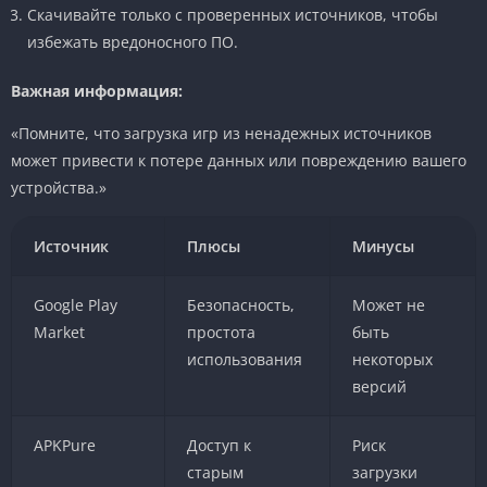
Скачивайте только с проверенных источников, чтобы
избежать вредоносного ПО.
Важная информация:
«Помните, что загрузка игр из ненадежных источников
может привести к потере данных или повреждению вашего
устройства.»
Источник
Плюсы
Минусы
Google Play
Безопасность,
Может не
Market
простота
быть
использования
некоторых
версий
APKPure
Доступ к
Риск
старым
загрузки