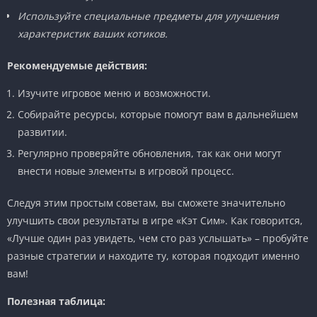
Используйте специальные предметы для улучшения
характеристик ваших котиков.
Рекомендуемые действия:
Изучите игровое меню и возможности.
Собирайте ресурсы, которые помогут вам в дальнейшем
развитии.
Регулярно проверяйте обновления, так как они могут
внести новые элементы в игровой процесс.
Следуя этим простым советам, вы сможете значительно
улучшить свои результаты в игре «Кэт Сим». Как говорится,
«Лучше один раз увидеть, чем сто раз услышать» – пробуйте
разные стратегии и находите ту, которая подходит именно
вам!
Полезная таблица: