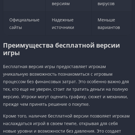
версиям
вирусов
Официальные
Надежные
Меньше
сайты
источники
вариантов
Преимущества бесплатной версии
игры
Бесплатная версия игры предоставляет игрокам
уникальную возможность познакомиться с игровым
процессом без финансовых затрат. Это особенно важно для
тех, кто еще не уверен, стоит ли тратить деньги на полную
версию. Игроки могут оценить графику, сюжет и механики,
прежде чем принять решение о покупке.
Кроме того, наличие бесплатной версии позволяет игрокам
наслаждаться игрой в своем темпе, открывая для себя
новые уровни и возможности без давления. Это создает