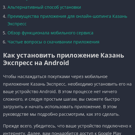
Альтернативный способ установки
Преимущества приложения для онлайн-шопинга Казань
Экспресс
Обзор функционала мобильного сервиса
Частые вопросы о скачивании приложения
Как установить приложение Казань
Экспресс на Android
Чтобы наслаждаться покупками через мобильное
приложение Казань Экспресс, необходимо установить его на
ваше устройство Android. В этом процессе нет ничего
сложного, и следуя простым шагам, вы сможете быстро
загрузить и начать использовать приложение. В этом
руководстве мы подробно рассмотрим, как это сделать.
Прежде всего, убедитесь, что ваше устройство подключено к
интернету. Далее, вам понадобится доступ к Google Play