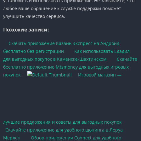
установить и использовать приложение. Не забывайте, что
любое ваше обращение к службе поддержки поможет
улучшить качество сервиса.
Похожие записи:
Скачать приложение Казань Экспресс на Андроид
бесплатно без регистрации
Как использовать Едадил
для выгодных покупок в Каменске-Шахтинском
Скачайте
бесплатно приложение Mtsmoney для выгодных игровых
покупок
Игровой магазин —
лучшие предложения и советы для выгодных покупок
Скачайте приложение для удобного шопинга в Леруа
Мерлен
Обзор приложения Connect для удобного