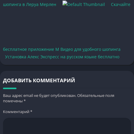
шопинга в Леруа Мерлен
Скачайте
бесплатное приложение М Видео для удобного шопинга
Установка Алекс Экспресс на русском языке бесплатно
ДОБАВИТЬ КОММЕНТАРИЙ
Ваш адрес email не будет опубликован.
Обязательные поля
помечены
*
Комментарий
*