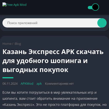
Home
/
Blog
Казань Экспресс APK скачать
для удобного шопинга и
выгодных покупок
06.11.2024
APKMod
apk
Комментариев нет
Если вы хотите погрузиться в мир увлекательных игр и
шопинга, вам стоит обратить внимание на приложение
«Казань Экспресс». Это не просто платформа для покупок, но