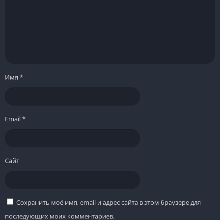
Имя
*
Email
*
Сайт
Сохранить моё имя, email и адрес сайта в этом браузере для
последующих моих комментариев.