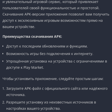
и увлекательный игровой сервис, который привлекает
пользователей своей функциональностью и простотой.
Скачивание APK-версии приложения позволит вам получить
доступ к эксклюзивным игровым возможностям прямо на
вашем устройстве.
Преимущества скачивания APK:
Доступ к последним обновлениям и функциям.
Возможность игры без подключения к интернету.
Упрощённая установка на устройства с ограничениями в
доступе к Play Market.
Чтобы установить приложение, следуйте простым шагам:
Загрузите APK-файл с официального сайта или надёжного
источника.
Разрешите установку из неизвестных источников в
настройках вашего устройства.