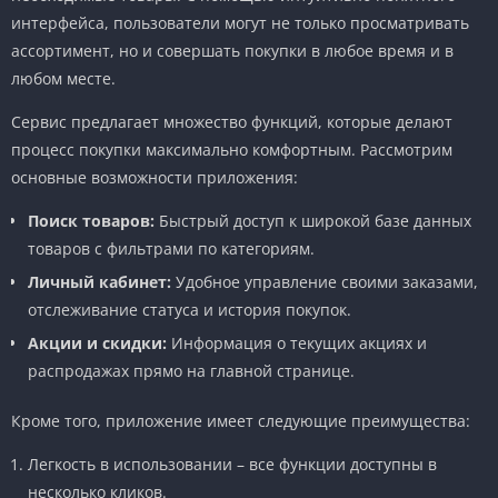
интерфейса, пользователи могут не только просматривать
ассортимент, но и совершать покупки в любое время и в
любом месте.
Сервис предлагает множество функций, которые делают
процесс покупки максимально комфортным. Рассмотрим
основные возможности приложения:
Поиск товаров:
Быстрый доступ к широкой базе данных
товаров с фильтрами по категориям.
Личный кабинет:
Удобное управление своими заказами,
отслеживание статуса и история покупок.
Акции и скидки:
Информация о текущих акциях и
распродажах прямо на главной странице.
Кроме того, приложение имеет следующие преимущества:
Легкость в использовании – все функции доступны в
несколько кликов.