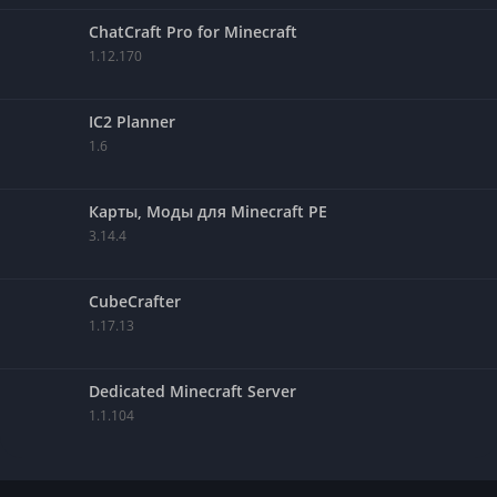
ChatCraft Pro for Minecraft
1.12.170
IC2 Planner
1.6
Карты, Моды для Minecraft PE
3.14.4
CubeCrafter
1.17.13
Dedicated Minecraft Server
1.1.104