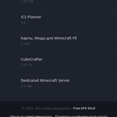
1.12.170
IC2 Planner
1.6
Карты, Моды для Minecraft PE
3.14.4
CubeCrafter
1.17.13
Dedicated Minecraft Server
1.1.104
© 2025 - Все права защищены -
Free APK Mod
Отказ от ответственности
Политика конфиденциальности