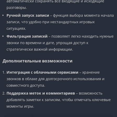
автоматически сохранять все входящие и исходящие
разговоры.
Ручной запуск записи
– функция выбора момента начала
записи, что удобно при нестандартных игровых
ситуациях.
Фильтрация записей
– позволяет легко находить нужные
звонки по времени и дате, упрощая доступ к
стратегически важной информации.
Дополнительные возможности
Интеграция с облачными сервисами
– хранение
звонков в облаке для долгосрочного использования и
совместного доступа.
Поддержка меток и комментариев
– возможность
добавлять заметки к записям, чтобы отмечать ключевые
моменты игры.