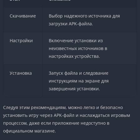
Скачивание
Выбор надежного источника для
загрузки APK-файла.
Настройки
Включение установки из
неизвестных источников в
настройках устройства.
Установка
Запуск файла и следование
инструкциям на экране для
завершения установки.
Следуя этим рекомендациям, можно легко и безопасно
установить игру через APK-файл и наслаждаться игровым
процессом, даже если приложение недоступно в
официальном магазине.