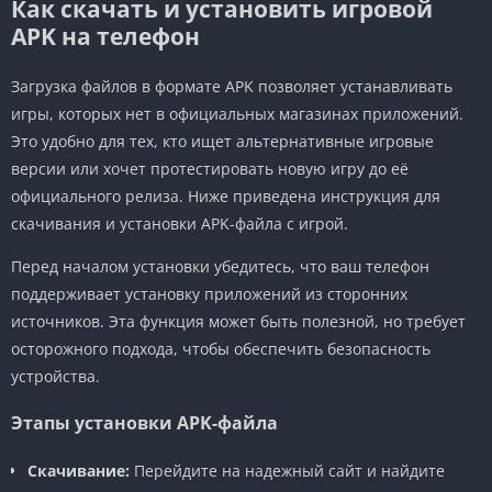
Как скачать и установить игровой
APK на телефон
Загрузка файлов в формате APK позволяет устанавливать
игры, которых нет в официальных магазинах приложений.
Это удобно для тех, кто ищет альтернативные игровые
версии или хочет протестировать новую игру до её
официального релиза. Ниже приведена инструкция для
скачивания и установки APK-файла с игрой.
Перед началом установки убедитесь, что ваш телефон
поддерживает установку приложений из сторонних
источников. Эта функция может быть полезной, но требует
осторожного подхода, чтобы обеспечить безопасность
устройства.
Этапы установки APK-файла
Скачивание:
Перейдите на надежный сайт и найдите