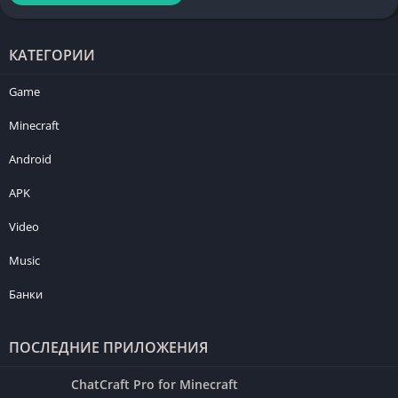
КАТЕГОРИИ
Game
Minecraft
Android
APK
Video
Music
Банки
ПОСЛЕДНИЕ ПРИЛОЖЕНИЯ
ChatCraft Pro for Minecraft