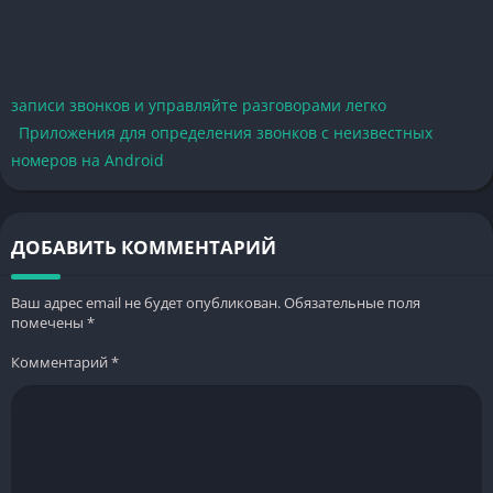
записи звонков и управляйте разговорами легко
Приложения для определения звонков с неизвестных
номеров на Android
ДОБАВИТЬ КОММЕНТАРИЙ
Ваш адрес email не будет опубликован.
Обязательные поля
помечены
*
Комментарий
*