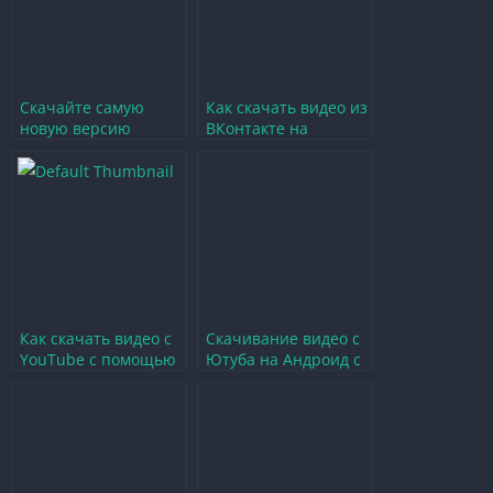
Скачайте самую
Как скачать видео из
новую версию
ВКонтакте на
Инстаграма на
Android бесплатно с
Андроид бесплатно
помощью
приложения
Как скачать видео с
Скачивание видео с
YouTube с помощью
Ютуба на Андроид с
Vanked на Android и
помощью APK
ПК
приложения