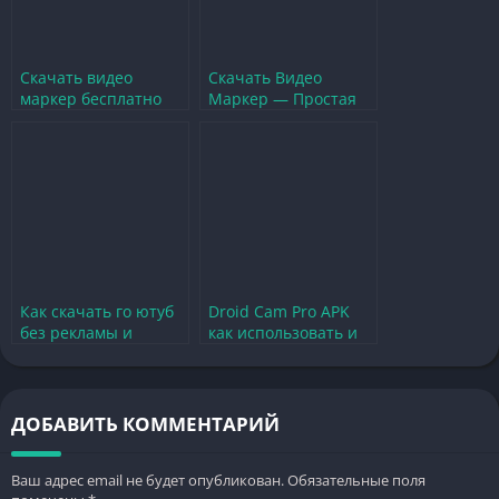
Скачать видео
Скачать Видео
маркер бесплатно
Маркер — Простая
для удобного
Разметка Видео для
редактирования
Игр и Трансляций
видео
Как скачать го ютуб
Droid Cam Pro APK
без рекламы и
как использовать и
наслаждаться видео
скачать для
в любое время
улучшения качества
видео
ДОБАВИТЬ КОММЕНТАРИЙ
Ваш адрес email не будет опубликован.
Обязательные поля