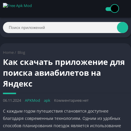
Home
/
Blog
Как скачать приложение для
поиска авиабилетов на
Яндекс
06.11.2024
APKMod
apk
Комментариев нет
С каждым годом путешествия становятся доступнее
благодаря современным технологиям. Одним из удобных
способов планирования поездок является использование