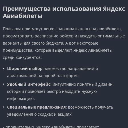
Преимущества использования Яндекс
Авиабилеты
Пользователи могут легко сравнивать цены на авиабилеты,
просматривать расписание рейсов и находить оптимальные
варианты для своего бюджета. А вот некоторые
преимущества, которые выделяют Яндекс Авиабилеты
среди конкурентов:
Широкий выбор
: множество направлений и
авиакомпаний на одной платформе.
Удобный интерфейс
: интуитивно понятный дизайн,
который позволяет быстро находить нужную
информацию.
Специальные предложения
: возможность получать
уведомления о скидках и акциях.
Дополнительно, Яндекс Авиабилеты предлагает