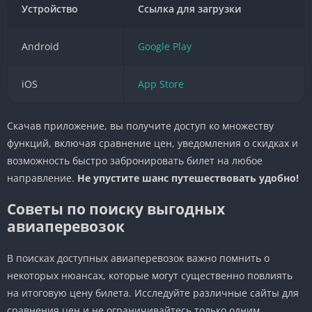
Устройство
Ссылка для загрузки
Android
Google Play
iOS
App Store
Скачав приложение, вы получите доступ ко множеству
функций, включая сравнение цен, уведомления о скидках и
возможность быстро забронировать билет на любое
направление.
Не упустите шанс путешествовать удобно!
Советы по поиску выгодных
авиаперевозок
В поисках доступных авиаперевозок важно помнить о
некоторых нюансах, которые могут существенно повлиять
на итоговую цену билета. Исследуйте различные сайты для
сравнения цен и не ограничивайтесь только одним