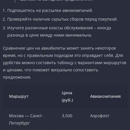
Подпишитесь на рассылки авиакомпаний.
Проверяйте наличие скрытых сборов перед покупкой.
Изучите различные классы обслуживания – иногда
разница в цене между ними минимальна.
Сравнение цен на авиабилеты может занять некоторое
время, но с правильным подходом это оправдает себя. Для
удобства можно составить таблицу с вариантами маршрутов
и ценами, что поможет визуально сопоставить
предложения.
Цена
Маршрут
Авиакомпания
(руб.)
Москва — Санкт-
3,500
Аэрофлот
Петербург