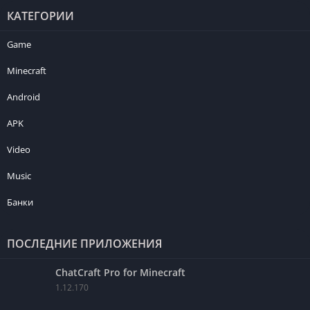
КАТЕГОРИИ
Game
Minecraft
Android
APK
Video
Music
Банки
ПОСЛЕДНИЕ ПРИЛОЖЕНИЯ
ChatCraft Pro for Minecraft
1.12.170