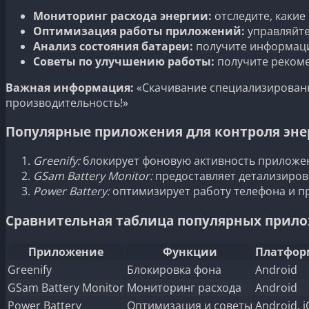
Мониторинг расхода энергии:
отследите, какие
Оптимизация работы приложений:
управляйте
Анализ состояния батареи:
получите информацию
Советы по улучшению работы:
получите рекоме
Важная информация:
«Скачивание специализированн
производительность!»
Популярные приложения для контроля эне
Greenify:
блокирует фоновую активность приложен
GSam Battery Monitor:
предоставляет детализиров
Power Battery:
оптимизирует работу телефона и п
Сравнительная таблица популярных прил
Приложение
Функции
Платфор
Greenify
Блокировка фона
Android
GSam Battery Monitor
Мониторинг расхода
Android
Power Battery
Оптимизация и советы
Android, 