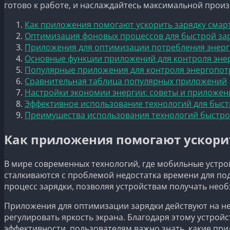
готово к работе, и наслаждайтесь максимальной прои
Как приложения помогают ускорить зарядку смар
Оптимизация фоновых процессов для быстрой за
Приложения для оптимизации потребления энерги
Основные функции приложений для контроля эне
Популярные приложения для контроля энергопо
Сравнительная таблица популярных приложений
Настройки экономии энергии: советы и приложен
Эффективное использование технологий для быст
Преимущества использования технологий быстро
Как приложения помогают ускори
В мире современных технологий, где мобильные устро
сталкиваются с проблемой недостатка времени для по
процесс зарядки, позволяя устройствам получать нео
Приложения для оптимизации зарядки действуют на не
регулировать яркость экрана. Благодаря этому устрой
эффективности, пользователям важно знать, какие при