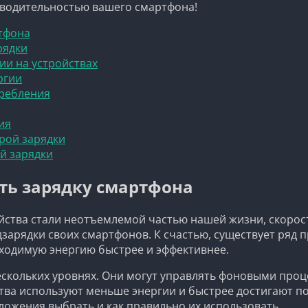
зводительностью вашего смартфона!
тфона
рядки
и на устройствах
ргии
требления
ия
рой зарядки
й зарядки
ть зарядку смартфона
йства стали неотъемлемой частью нашей жизни, скорос
дзарядки своих смартфонов. К счастью, существует ряд
бходимую энергию быстрее и эффективнее.
скольких уровнях. Они могут управлять фоновыми проц
ства используют меньше энергии и быстрее достигают п
ложения выбрать и как правильно их использовать.