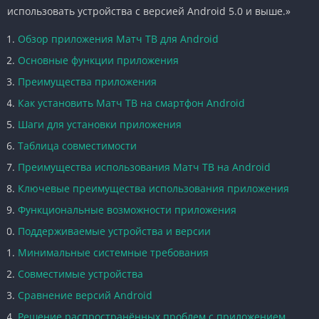
использовать устройства с версией Android 5.0 и выше.»
Обзор приложения Матч ТВ для Android
Основные функции приложения
Преимущества приложения
Как установить Матч ТВ на смартфон Android
Шаги для установки приложения
Таблица совместимости
Преимущества использования Матч ТВ на Android
Ключевые преимущества использования приложения
Функциональные возможности приложения
Поддерживаемые устройства и версии
Минимальные системные требования
Совместимые устройства
Сравнение версий Android
Решение распространённых проблем с приложением