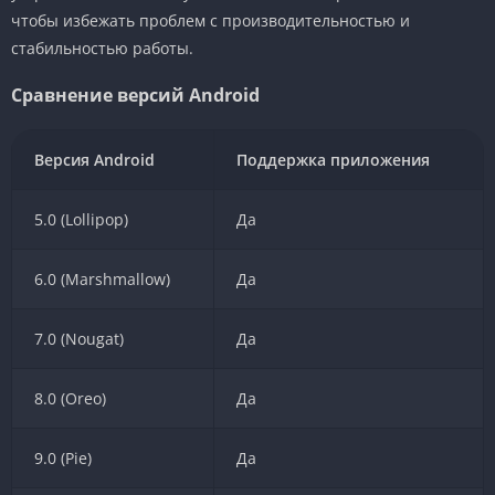
чтобы избежать проблем с производительностью и
стабильностью работы.
Сравнение версий Android
Версия Android
Поддержка приложения
5.0 (Lollipop)
Да
6.0 (Marshmallow)
Да
7.0 (Nougat)
Да
8.0 (Oreo)
Да
9.0 (Pie)
Да