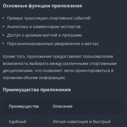
Основные функции приложения
Прямые трансляции спортивных событий
Аналитика и комментарии экспертов
Доступ к архивам матчей и программ
Персонализированные уведомления о матчах
Кроме того, приложение предоставляет пользователям
возможность выбирать между различными спортивными
дисциплинами, что позволяет легко ориентироваться в
огромном объеме информации.
Преимущества приложения
Преимущества
Описание
Удобный
Легкая навигация и быстрый