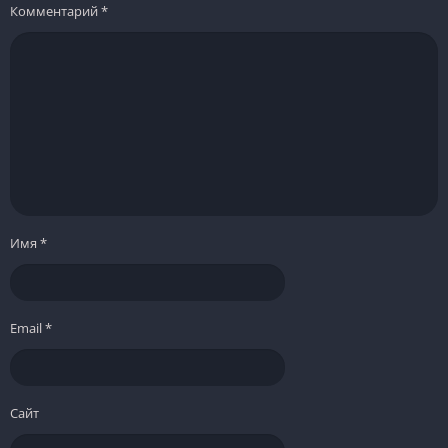
Комментарий
*
Имя
*
Email
*
Сайт