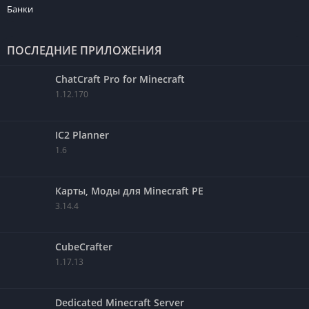
Банки
ПОСЛЕДНИЕ ПРИЛОЖЕНИЯ
ChatCraft Pro for Minecraft
1.12.170
IC2 Planner
1.6
Карты, Моды для Minecraft PE
3.14.4
CubeCrafter
1.17.13
Dedicated Minecraft Server