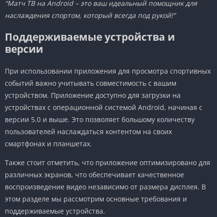
“Матч ТВ на Android – это ваш идеальный помощник для
наслаждения спортом, который всегда под рукой!”
Поддерживаемые устройства и
версии
При использовании приложения для просмотра спортивных
событий важно учитывать совместимость с вашим
устройством. Приложение доступно для загрузки на
устройствах с операционной системой Android, начиная с
версии 5.0 и выше. Это позволяет большому количеству
пользователей наслаждаться контентом на своих
смартфонах и планшетах.
Также стоит отметить, что приложение оптимизировано для
различных экранов, что обеспечивает качественное
воспроизведение видео независимо от размера дисплея. В
этом разделе мы рассмотрим основные требования и
поддерживаемые устройства.