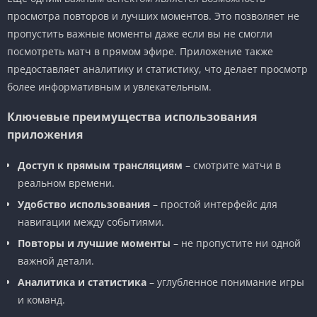
просмотра повторов и лучших моментов. Это позволяет не
пропустить важные моменты даже если вы не смогли
посмотреть матч в прямом эфире. Приложение также
предоставляет аналитику и статистику, что делает просмотр
более информативным и увлекательным.
Ключевые преимущества использования
приложения
Доступ к прямым трансляциям
– смотрите матчи в
реальном времени.
Удобство использования
– простой интерфейс для
навигации между событиями.
Повторы и лучшие моменты
– не пропустите ни одной
важной детали.
Аналитика и статистика
– углубленное понимание игры
и команд.