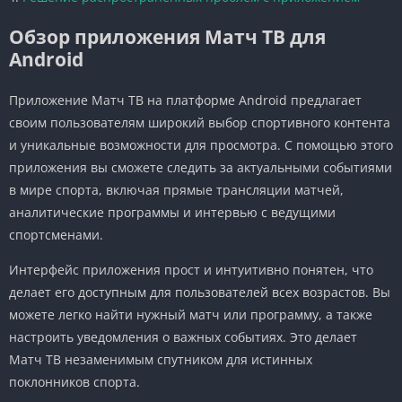
Обзор приложения Матч ТВ для
Android
Приложение Матч ТВ на платформе Android предлагает
своим пользователям широкий выбор спортивного контента
и уникальные возможности для просмотра. С помощью этого
приложения вы сможете следить за актуальными событиями
в мире спорта, включая прямые трансляции матчей,
аналитические программы и интервью с ведущими
спортсменами.
Интерфейс приложения прост и интуитивно понятен, что
делает его доступным для пользователей всех возрастов. Вы
можете легко найти нужный матч или программу, а также
настроить уведомления о важных событиях. Это делает
Матч ТВ незаменимым спутником для истинных
поклонников спорта.