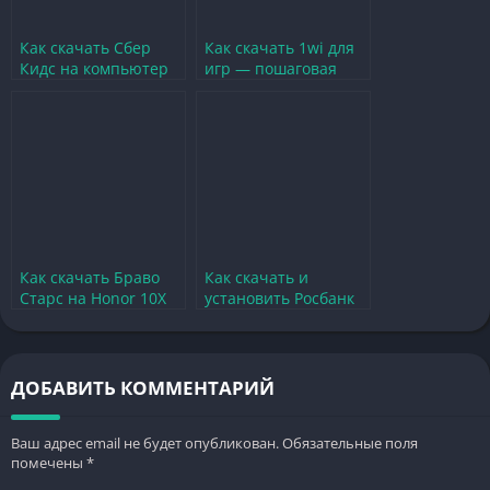
Как скачать Сбер
Как скачать 1wi для
Кидс на компьютер
игр — пошаговая
пошаговая
инструкция и советы
инструкция
Как скачать Браво
Как скачать и
Старс на Honor 10X
установить Росбанк
Lite пошаговая
на ПК — пошаговая
инструкция
инструкция для
геймеров
ДОБАВИТЬ КОММЕНТАРИЙ
Ваш адрес email не будет опубликован.
Обязательные поля
помечены
*