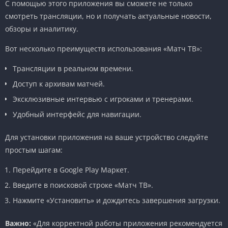
С помощью этого приложения вы сможете не только
смотреть трансляции, но и получать актуальные новости,
обзоры и аналитику.
Вот несколько преимуществ использования «Матч ТВ»:
Трансляции в реальном времени.
Доступ к архивам матчей.
Эксклюзивные интервью с игроками и тренерами.
Удобный интерфейс для навигации.
Для установки приложения на ваше устройство следуйте
простым шагам:
Перейдите в Google Play Маркет.
Введите в поисковой строке «Матч ТВ».
Нажмите «Установить» и дождитесь завершения загрузки.
Важно:
«Для корректной работы приложения рекомендуется