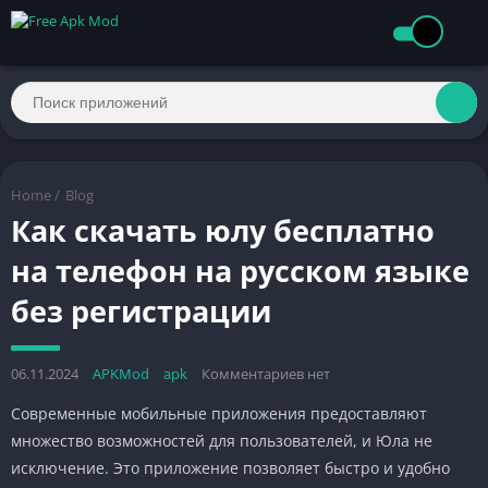
Home
/
Blog
Как скачать юлу бесплатно
на телефон на русском языке
без регистрации
06.11.2024
APKMod
apk
Комментариев нет
Современные мобильные приложения предоставляют
множество возможностей для пользователей, и Юла не
исключение. Это приложение позволяет быстро и удобно