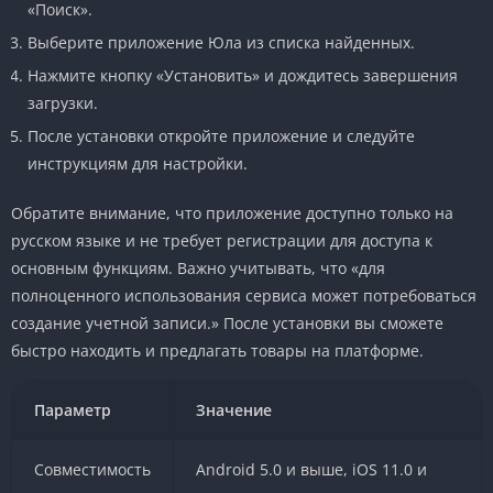
«Поиск».
Выберите приложение Юла из списка найденных.
Нажмите кнопку «Установить» и дождитесь завершения
загрузки.
После установки откройте приложение и следуйте
инструкциям для настройки.
Обратите внимание, что приложение доступно только на
русском языке и не требует регистрации для доступа к
основным функциям. Важно учитывать, что «для
полноценного использования сервиса может потребоваться
создание учетной записи.» После установки вы сможете
быстро находить и предлагать товары на платформе.
Параметр
Значение
Совместимость
Android 5.0 и выше, iOS 11.0 и