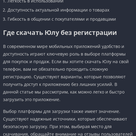
Легкость в использовании
Доступность актуальной информации о товарах
Гибкость в общении с покупателями и продавцами
Где скачать Юлу без регистрации
В современном мире мобильных приложений удобство и
доступность играют ключевую роль в выборе платформы
для покупок и продаж. Если вы хотите скачать Юлу на свой
телефон, вам не обязательно проходить сложную
регистрацию. Существуют варианты, которые позволяют
получить доступ к приложению без лишних усилий. В
данной статье мы рассмотрим, как можно легко и быстро
загрузить это приложение.
Выбор платформы для загрузки также имеет значение.
Существуют надежные источники, которые обеспечивают
безопасную загрузку. При этом, выбирая место для
скачивания, обращайте внимание на отзывы пользователей