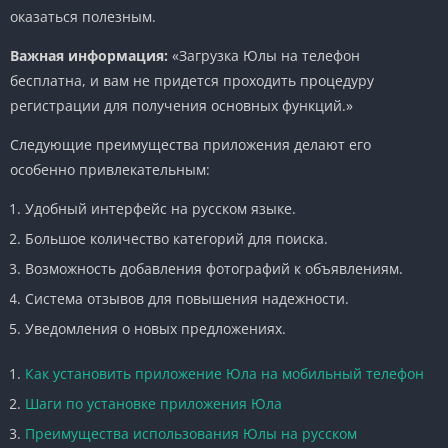
оказаться полезным.
Важная информация:
«Загрузка Юлы на телефон
бесплатна, и вам не придется проходить процедуру
регистрации для получения основных функций.»
Следующие преимущества приложения делают его
особенно привлекательным:
Удобный интерфейс на русском языке.
Большое количество категорий для поиска.
Возможность добавления фотографий к объявлениям.
Система отзывов для повышения надежности.
Уведомления о новых предложениях.
Как установить приложение Юла на мобильный телефон
Шаги по установке приложения Юла
Преимущества использования Юлы на русском