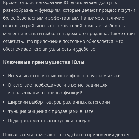
Кроме того, использование Юлы открывает доступ к
разнообразным функциям, которые делают процесс покупки
более безопасным и эффективным. Например, наличие
отзывов и рейтингов пользователей помогает избежать
мошенничества и выбрать надежного продавца. Также стоит
отметить, что приложение постоянно обновляется, что
обеспечивает его актуальность и удобство.
Ключевые преимущества Юлы
Интуитивно понятный интерфейс на русском языке
Отсутствие необходимости в регистрации для
использования основных функций
Широкий выбор товаров различных категорий
Функция общения с продавцами в чате
Поддержка местных покупок и продаж
Пользователи отмечают, что удобство приложения делает