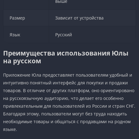
выше
Размер
Зависит от устройства
Язык
Русский
Преимущества использования Юлы
на русском
Приложение Юла предоставляет пользователям удобный и
интуитивно понятный интерфейс для покупки и продажи
товаров. В отличие от других платформ, оно ориентировано
на русскоязычную аудиторию, что делает его особенно
привлекательным для пользователей из России и стран СНГ.
Благодаря этому, пользователи могут без труда находить
необходимые товары и общаться с продавцами на родном
языке.