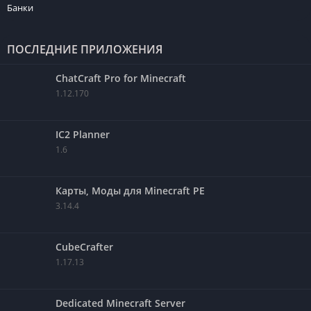
Банки
ПОСЛЕДНИЕ ПРИЛОЖЕНИЯ
ChatCraft Pro for Minecraft
1.12.170
IC2 Planner
1.6
Карты, Моды для Minecraft PE
3.14.4
CubeCrafter
1.17.13
Dedicated Minecraft Server