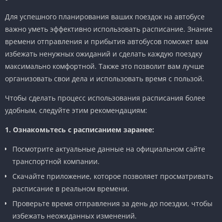
Для успешного планирования ваших поездок на автобусе
важно уметь эффективно использовать расписание. Знание
времени отправления и прибытия автобусов поможет вам
избежать ненужных ожиданий и сделать каждую поездку
максимально комфортной. Также это позволит вам лучше
организовать свои дела и использовать время с пользой.
Чтобы сделать процесс использования расписания более
удобным, следуйте этим рекомендациям:
1. Ознакомьтесь с расписанием заранее:
Посмотрите актуальные данные на официальном сайте
транспортной компании.
Скачайте приложение, которое позволяет просматривать
расписание в реальном времени.
Проверьте время отправления за день до поездки, чтобы
избежать неожиданных изменений.