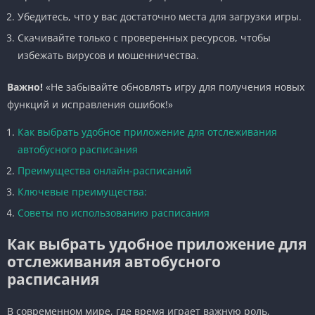
Убедитесь, что у вас достаточно места для загрузки игры.
Скачивайте только с проверенных ресурсов, чтобы
избежать вирусов и мошенничества.
Важно!
«Не забывайте обновлять игру для получения новых
функций и исправления ошибок!»
Как выбрать удобное приложение для отслеживания
автобусного расписания
Преимущества онлайн-расписаний
Ключевые преимущества:
Советы по использованию расписания
Как выбрать удобное приложение для
отслеживания автобусного
расписания
В современном мире, где время играет важную роль,