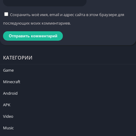
Сохранить моё имя, email и адрес сайта в этом браузере для
последующих моих комментариев.
КАТЕГОРИИ
Game
Minecraft
Android
APK
Video
Music