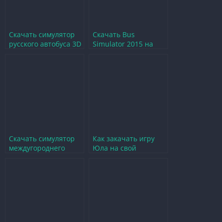
Скачать симулятор
Скачать Bus
русского автобуса 3D
Simulator 2015 на
на свой компьютер
Андроид –
погрузитесь в мир
вождения автобуса
Скачать симулятор
Как закачать игру
междугороднего
Юла на свой
автобуса для
компьютер или
увлекательного
мобильное
вождения
устройство