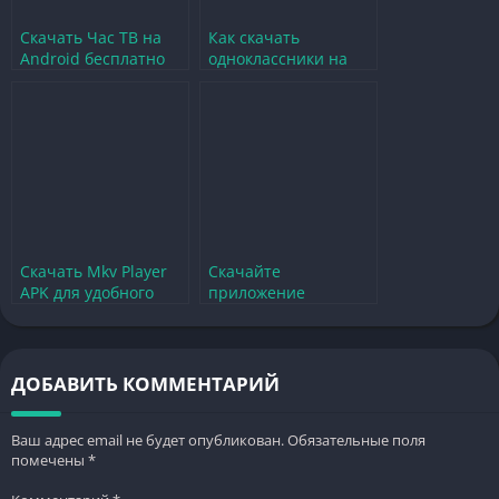
Скачать Час ТВ на
Как скачать
Android бесплатно
одноклассники на
на русском языке без
смарт ТВ для
регистрации
удобного просмотра
Скачать Mkv Player
Скачайте
APK для удобного
приложение
просмотра видео на
Амедиатека на
Android
Android для удобного
просмотра
ДОБАВИТЬ КОММЕНТАРИЙ
Ваш адрес email не будет опубликован.
Обязательные поля
помечены
*