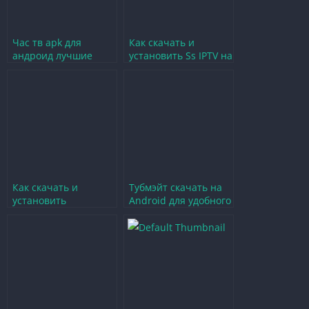
Час тв apk для
Как скачать и
андроид лучшие
установить Ss IPTV на
приложения для
ПК для удобного
просмотра онлайн
просмотра
Как скачать и
Тубмэйт скачать на
установить
Android для удобного
приложение Ivi для
просмотра видео и
удобного просмотра
игр
фильмов и сериалов