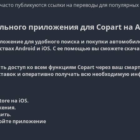
часто публикуются ссылки на переводы для популярных
ьного приложения для Copart на An
иложение для удобного поиска и покупки автомобил
твах Android и iOS. С ее помощью вы сможете скач
 доступ ко всем функциям Copart через ваш смартф
е ставок и оперативно получать всю необходимую ин
tore
на iOS.
жения.
вить
.
ройте приложение