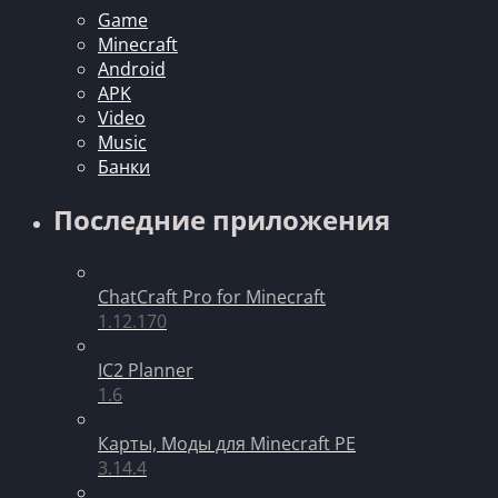
Game
Minecraft
Android
APK
Video
Music
Банки
Последние приложения
ChatCraft Pro for Minecraft
1.12.170
IC2 Planner
1.6
Карты, Моды для Minecraft PE
3.14.4