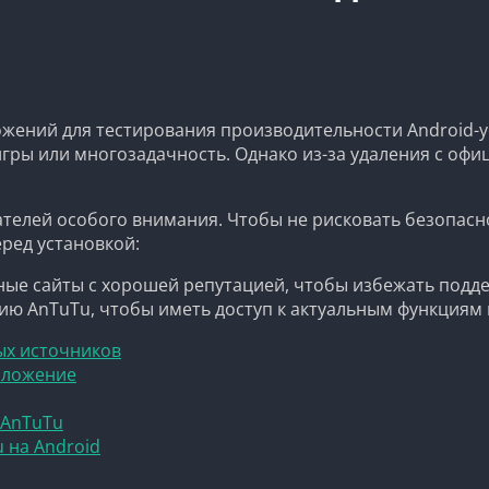
жений для тестирования производительности Android-у
игры или многозадачность. Однако из-за удаления с оф
ователей особого внимания. Чтобы не рисковать безопа
ред установкой:
тные сайты с хорошей репутацией, чтобы избежать подд
сию AnTuTu, чтобы иметь доступ к актуальным функциям
ых источников
риложение
 AnTuTu
 на Android