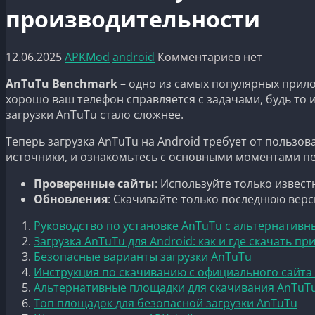
производительности
12.06.2025
APKMod
android
Комментариев нет
AnTuTu Benchmark
– одно из самых популярных прило
хорошо ваш телефон справляется с задачами, будь то 
загрузки AnTuTu стало сложнее.
Теперь загрузка AnTuTu на Android требует от польз
источники, и ознакомьтесь с основными моментами пе
Проверенные сайты
: Используйте только извес
Обновления
: Скачивайте только последнюю вер
Руководство по установке AnTuTu с альтернативн
Загрузка AnTuTu для Android: как и где скачать п
Безопасные варианты загрузки AnTuTu
Инструкция по скачиванию с официального сайта
Альтернативные площадки для скачивания AnTuTu
Топ площадок для безопасной загрузки AnTuTu