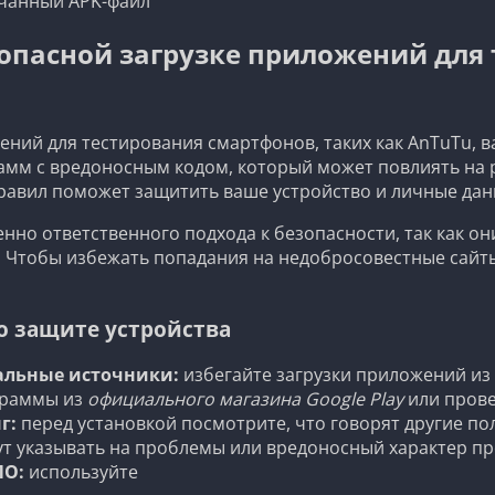
чанный APK-файл
опасной загрузке приложений для
ний для тестирования смартфонов, таких как AnTuTu, 
мм с вредоносным кодом, который может повлиять на р
равил поможет защитить ваше устройство и личные дан
но ответственного подхода к безопасности, так как они
 Чтобы избежать попадания на недобросовестные сайты
 защите устройства
альные источники:
избегайте загрузки приложений из 
граммы из
официального магазина Google Play
или прове
г:
перед установкой посмотрите, что говорят другие по
т указывать на проблемы или вредоносный характер п
ПО:
используйте