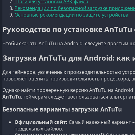
Шаги для установки APK-файла
Рекомендации по безопасной загрузке приложен
Основные рекомендации по защите устройства
Руководство по установке AnTuTu
Чтобы скачать AnTuTu на Android, следуйте простым ш
Загрузка AnTuTu для Android: как
Для геймеров, увлечённых производительностью устро
позволяет оценить производительность процессора, в
Однако найти проверенную версию AnTuTu на Android м
AnTuTu
, геймерам следует воспользоваться альтерн
Безопасные варианты загрузки AnTuTu
Официальный сайт:
Самый надежный вариант – з
поддельных файлов.