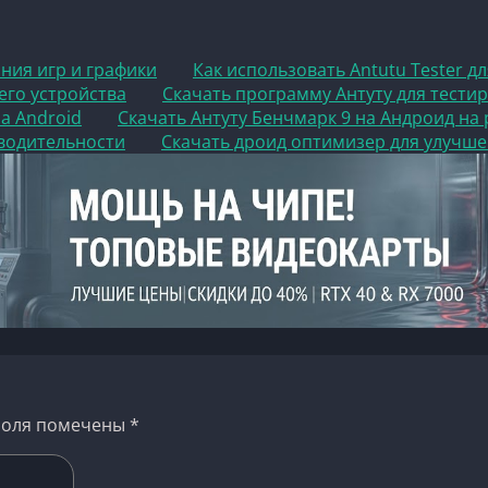
ания игр и графики
Как использовать Antutu Tester д
его устройства
Скачать программу Антуту для тести
а Android
Скачать Антуту Бенчмарк 9 на Андроид на
зводительности
Скачать дроид оптимизер для улучше
поля помечены
*