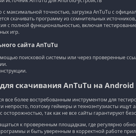
 источник AnTuTu для Android-устройств
во с максимальной точностью, загрузка AnTuTu с официа
тся скачивать программу из сомнительных источников, 
ия с полной функциональностью, включая тестирование
ных игр.
ного сайта AnTuTu
омощью поисковой системы или через проверенные ссы
ии.
инструкции.
ля скачивания AnTuTu на Android
я все более востребованным инструментом для тестиро
и непросто, поэтому геймеры и техноэнтузиасты ищут а
с осторожностью, так как не все сайты гарантируют без
ащаться к проверенным площадкам, где регулярно обнов
программы и быть уверенным в корректной работе прил