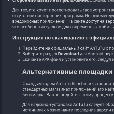
Сторонние магазины приложений:
Официальный
Для тех, кто хочет протестировать свое устройст
отсутствие посторонних программ. Не рекомендуе
вредоносных приложений. На сайте доступна верс
что особенно актуально для современных мобиль
Инструкция по скачиванию с официаль
Перейдите на официальный сайт AnTuTu с п
Выберите раздел
Download
для Android-верс
Скачайте APK-файл и установите его, следуя 
Альтернативные площадки д
С каждым годом AnTuTu Benchmark становитс
стандартных магазинах приложений его найт
бенчмарка. Важно подойти к этому процессу 
Для надежной установки AnTuTu следует обр
источниках можно найти последние версии 