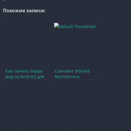
Похожие записи:
Как скачать happy
Скачайте Stocard
мод на Android для
бесплатно и
максимального
получите максимум
игрового опыта
от своих карт
лояльности