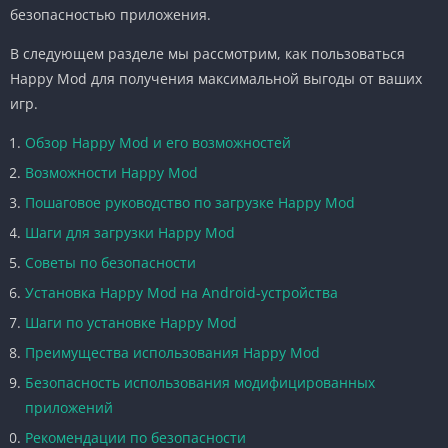
безопасностью приложения.
В следующем разделе мы рассмотрим, как пользоваться
Happy Mod для получения максимальной выгоды от ваших
игр.
Обзор Happy Mod и его возможностей
Возможности Happy Mod
Пошаговое руководство по загрузке Happy Mod
Шаги для загрузки Happy Mod
Советы по безопасности
Установка Happy Mod на Android-устройства
Шаги по установке Happy Mod
Преимущества использования Happy Mod
Безопасность использования модифицированных
приложений
Рекомендации по безопасности