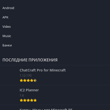
Android
APK
Video
Music
Банки
ПОСЛЕДНИЕ ПРИЛОЖЕНИЯ
ChatCraft Pro for Minecraft
1.12.170
IC2 Planner
1.6
Карты, Моды для Minecraft PE