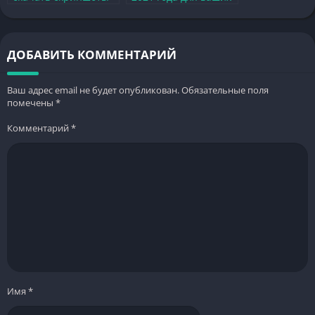
для любимых игр
любимых игр
ДОБАВИТЬ КОММЕНТАРИЙ
Ваш адрес email не будет опубликован.
Обязательные поля
помечены
*
Комментарий
*
Имя
*