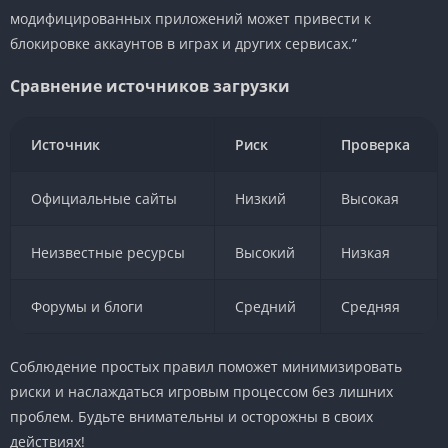
модифицированных приложений может привести к
блокировке аккаунтов в играх и других сервисах.”
Сравнение источников загрузки
Источник
Риск
Проверка
Официальные сайты
Низкий
Высокая
Неизвестные ресурсы
Высокий
Низкая
Форумы и блоги
Средний
Средняя
Соблюдение простых правил поможет минимизировать
риски и наслаждаться игровым процессом без лишних
проблем. Будьте внимательны и осторожны в своих
действиях!