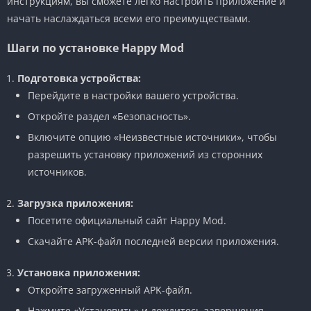
инструкциям, вы сможете легко настроить приложение и
начать наслаждаться всеми его преимуществами.
Шаги по установке Happy Mod
Подготовка устройства:
Перейдите в настройки вашего устройства.
Откройте раздел «Безопасность».
Включите опцию «Неизвестные источники», чтобы
разрешить установку приложений из сторонних
источников.
Загрузка приложения:
Посетите официальный сайт Happy Mod.
Скачайте APK-файл последней версии приложения.
Установка приложения:
Откройте загруженный APK-файл.
Нажмите «Установить» и дождитесь завершения