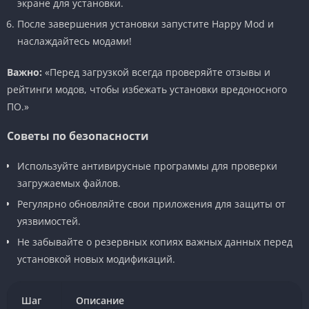
экране для установки.
После завершения установки запустите Happy Mod и
наслаждайтесь модами!
Важно:
«Перед загрузкой всегда проверяйте отзывы и
рейтинги модов, чтобы избежать установки вредоносного
ПО.»
Советы по безопасности
Используйте антивирусные программы для проверки
загружаемых файлов.
Регулярно обновляйте свои приложения для защиты от
уязвимостей.
Не забывайте о резервных копиях важных данных перед
установкой новых модификаций.
Шаг
Описание