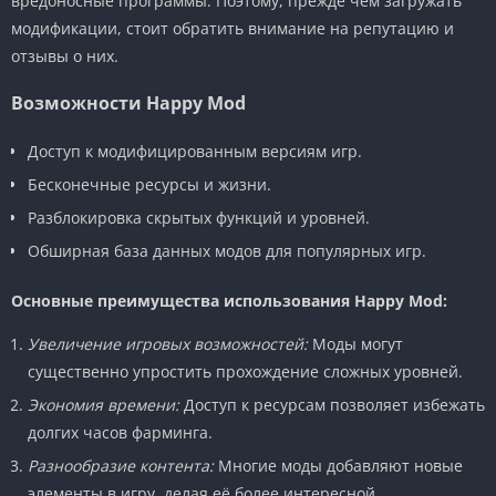
вредоносные программы. Поэтому, прежде чем загружать
модификации, стоит обратить внимание на репутацию и
отзывы о них.
Возможности Happy Mod
Доступ к модифицированным версиям игр.
Бесконечные ресурсы и жизни.
Разблокировка скрытых функций и уровней.
Обширная база данных модов для популярных игр.
Основные преимущества использования Happy Mod:
Увеличение игровых возможностей:
Моды могут
существенно упростить прохождение сложных уровней.
Экономия времени:
Доступ к ресурсам позволяет избежать
долгих часов фарминга.
Разнообразие контента:
Многие моды добавляют новые
элементы в игру, делая её более интересной.