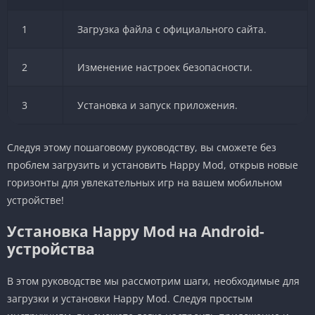
1
Загрузка файла с официального сайта.
2
Изменение настроек безопасности.
3
Установка и запуск приложения.
Следуя этому пошаговому руководству, вы сможете без
проблем загрузить и установить Happy Mod, открыв новые
горизонты для увлекательных игр на вашем мобильном
устройстве!
Установка Happy Mod на Android-
устройства
В этом руководстве мы рассмотрим шаги, необходимые для
загрузки и установки Happy Mod. Следуя простым