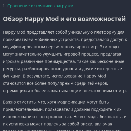
Сравнение источников загрузки
Обзор Happy Mod и его возможностей
Happy Mod представляет собой уникальную платформу для
пользователей мобильных устройств, предоставляя доступ к
модифицированным версиям популярных игр. Эти моды
могут значительно улучшить игровой процесс, предлагая
игрокам различные преимущества, такие как бесконечные
ресурсы, разблокированные уровни и другие интересные
функции. В результате, использование Happy Mod
становится все более популярным среди геймеров,
стремящихся к более захватывающим впечатлениям от игр.
Важно отметить, что, хотя модификации могут быть
привлекательными, пользователи должны подходить к их
использованию с осторожностью. Не все моды безопасны, и
их установка может повлечь за собой риски, включая