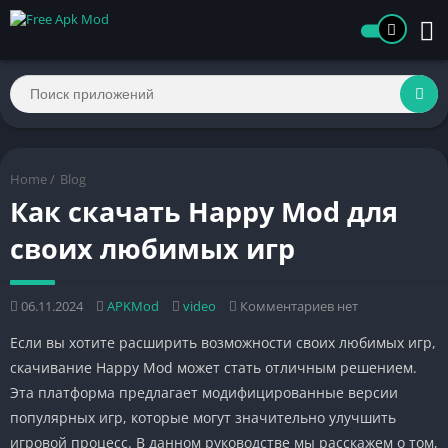
Home
/
Blog
Как скачать Happy Mod для
своих любимых игр
06.11.2024
APKMod
video
Комментариев нет
Если вы хотите расширить возможности своих любимых игр,
скачивание Happy Mod может стать отличным решением.
Эта платформа предлагает модифицированные версии
популярных игр, которые могут значительно улучшить
игровой процесс. В данном руководстве мы расскажем о том,