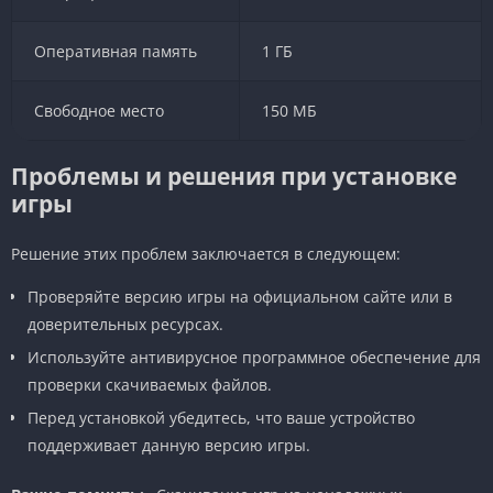
Оперативная память
1 ГБ
Свободное место
150 МБ
Проблемы и решения при установке
игры
Решение этих проблем заключается в следующем:
Проверяйте версию игры на официальном сайте или в
доверительных ресурсах.
Используйте антивирусное программное обеспечение для
проверки скачиваемых файлов.
Перед установкой убедитесь, что ваше устройство
поддерживает данную версию игры.