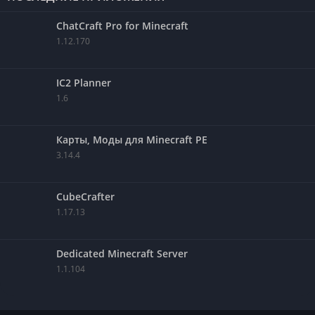
ChatCraft Pro for Minecraft
1.12.170
IC2 Planner
1.6
Карты, Моды для Minecraft PE
3.14.4
CubeCrafter
1.17.13
Dedicated Minecraft Server
1.1.104