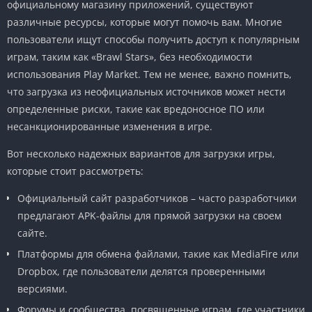
официальному магазину приложений, существуют
различные ресурсы, которые могут помочь вам. Многие
пользователи ищут способы получить доступ к популярным
играм, таким как «Brawl Stars», без необходимости
использования Play Market. Тем не менее, важно помнить,
что загрузка из неофициальных источников может нести
определенные риски, такие как вредоносное ПО или
несанкционированные изменения в игре.
Вот несколько надежных вариантов для загрузки игры,
которые стоит рассмотреть:
Официальный сайт разработчиков – часто разработчики
предлагают APK-файлы для прямой загрузки на своем
сайте.
Платформы для обмена файлами, такие как MediaFire или
Dropbox, где пользователи делятся проверенными
версиями.
Форумы и сообщества, посвященные играм, где участники