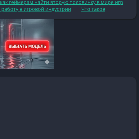
как геймерам найти вторую половинку в мире игр
 работу в игровой индустрии
Что такое