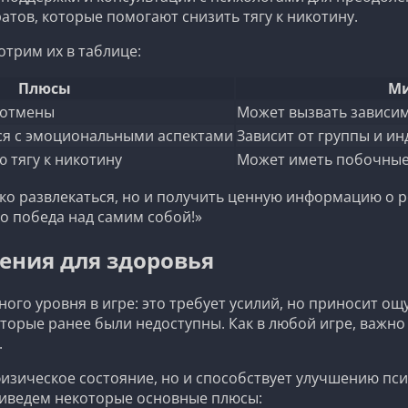
ов, которые помогают снизить тягу к никотину.
трим их в таблице:
Плюсы
М
 отмены
Может вызвать зависим
ся с эмоциональными аспектами
Зависит от группы и и
 тягу к никотину
Может иметь побочные
лько развлекаться, но и получить ценную информацию о
то победа над самим собой!»
рения для здоровья
го уровня в игре: это требует усилий, но приносит ощу
торые ранее были недоступны. Как в любой игре, важно
.
зическое состояние, но и способствует улучшению пси
риведем некоторые основные плюсы: