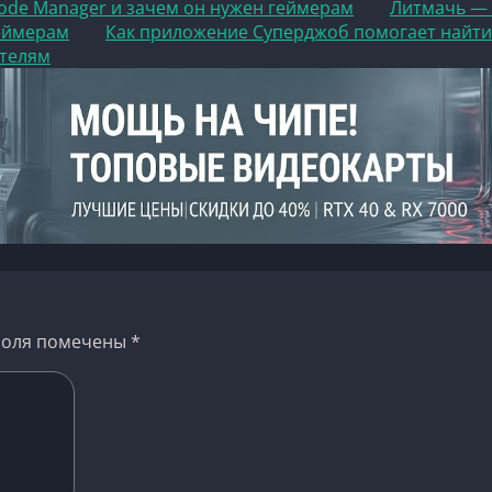
Code Manager и зачем он нужен геймерам
Литмачь — 
еймерам
Как приложение Суперджоб помогает найти
ателям
поля помечены
*