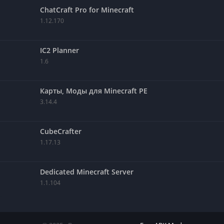
ChatCraft Pro for Minecraft
1.12.170
IC2 Planner
1.6
Карты, Моды для Minecraft PE
3.14.4
CubeCrafter
1.17.13
Dedicated Minecraft Server
1.1.104