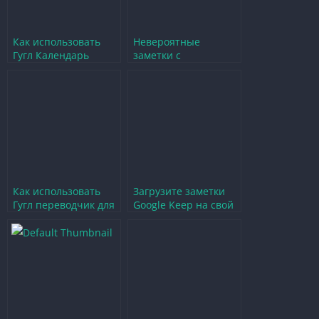
Как использовать
Невероятные
Гугл Календарь
заметки с
онлайн бесплатно на
рукописным
Android
шрифтом в играх
Как использовать
Загрузите заметки
Гугл переводчик для
Google Keep на свой
перевода с русского
компьютер легко и
на узбекский
быстро