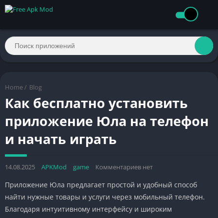
Home
/
Blog
Как бесплатно установить
приложение Юла на телефон
и начать играть
14.08.2025
APKMod
game
Комментариев нет
Приложение Юла предлагает простой и удобный способ
найти нужные товары и услуги через мобильный телефон.
Благодаря интуитивному интерфейсу и широким