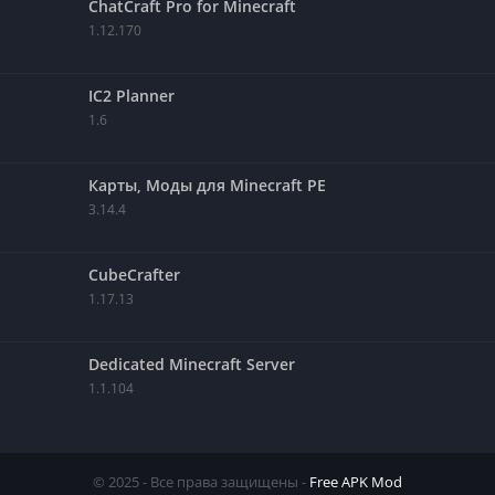
ChatCraft Pro for Minecraft
1.12.170
IC2 Planner
1.6
Карты, Моды для Minecraft PE
3.14.4
CubeCrafter
1.17.13
Dedicated Minecraft Server
1.1.104
© 2025 - Все права защищены -
Free APK Mod