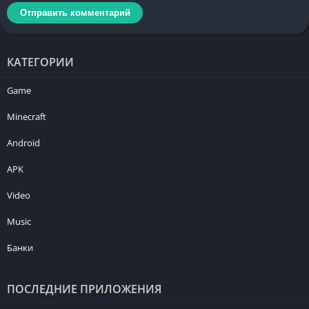
КАТЕГОРИИ
Game
Minecraft
Android
APK
Video
Music
Банки
ПОСЛЕДНИЕ ПРИЛОЖЕНИЯ