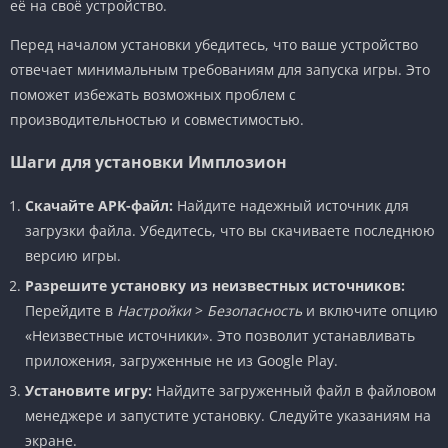
её на своё устройство.
Перед началом установки убедитесь, что ваше устройство
отвечает минимальным требованиям для запуска игры. Это
поможет избежать возможных проблем с
производительностью и совместимостью.
Шаги для установки Имплозион
Скачайте APK-файл:
Найдите надежный источник для
загрузки файла. Убедитесь, что вы скачиваете последнюю
версию игры.
Разрешите установку из неизвестных источников:
Перейдите в
Настройки
>
Безопасность
и включите опцию
«Неизвестные источники». Это позволит устанавливать
приложения, загруженные не из Google Play.
Установите игру:
Найдите загруженный файл в файловом
менеджере и запустите установку. Следуйте указаниям на
экране.