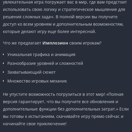
увлекательная игра погружает вас в мир, где вам предстоит
использовать свою логику и стратегическое мышление для
решения сложных задач. В полной версии вы получите
доступ ко всем уровням и дополнительным возможностям,
которые делают игру еще более интересной.
Что же предлагает
Имплозион
своим игрокам?
Уникальная графика и анимация
Разнообразие уровней и сложностей
Захватывающий сюжет
Множество игровых механик
Не упустите возможность погрузиться в этот мир! «Полная
версия гарантирует, что вы получите все обновления и
дополнительные функции без дополнительных затрат.» Если
вы готовы к испытаниям, скачивайте игру прямо сейчас и
начинайте свое приключение!