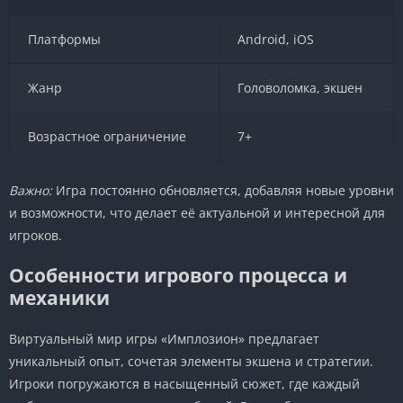
Платформы
Android, iOS
Жанр
Головоломка, экшен
Возрастное ограничение
7+
Важно:
Игра постоянно обновляется, добавляя новые уровни
и возможности, что делает её актуальной и интересной для
игроков.
Особенности игрового процесса и
механики
Виртуальный мир игры «Имплозион» предлагает
уникальный опыт, сочетая элементы экшена и стратегии.
Игроки погружаются в насыщенный сюжет, где каждый