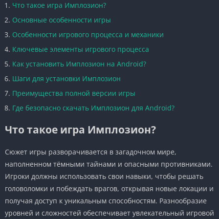
Что такое игра Имплозион?
Основные особенности игры
Особенности игрового процесса и механики
Ключевые элементы игрового процесса
Как установить Имплозион на Android?
Шаги для установки Имплозион
Преимущества полной версии игры
Где безопасно скачать Имплозион для Android?
Что такое игра Имплозион?
Сюжет игры разворачивается в загадочном мире,
наполненном тёмными тайнами и опасными противниками.
Игроки должны использовать свои навыки, чтобы решать
головоломки и побеждать врагов, открывая новые локации и
получая доступ к уникальным способностям. Разнообразие
уровней и сложностей обеспечивает увлекательный игровой