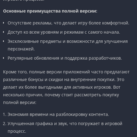
Основные преимущества полной версии:
Отсутствие рекламы, что делает игру более комфортной.
Доступ ко всем уровням и режимам с самого начала.
Эксклюзивные предметы и возможности для улучшения
персонажей.
Регулярные обновления и поддержка разработчиков.
Кроме того, полные версии приложений часто предлагают
различные бонусы и скидки на внутренние покупки. Это
делает их более выгодными для активных игроков. Вот
несколько причин, почему стоит рассмотреть покупку
полной версии:
Экономия времени на разблокировку контента.
Улучшенная графика и звук, что погружает в игровой
процесс.