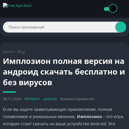
Home
/
Blog
Имплозион полная версия на
андроид скачать бесплатно и
без вирусов
06.11.2024
APKMod
android
Комментариев нет
Если вы ищете захватывающее приключение, полное
головоломок и уникальных механик,
Имплозион
– это игра,
которую стоит скачать на ваше устройство Android. Эта