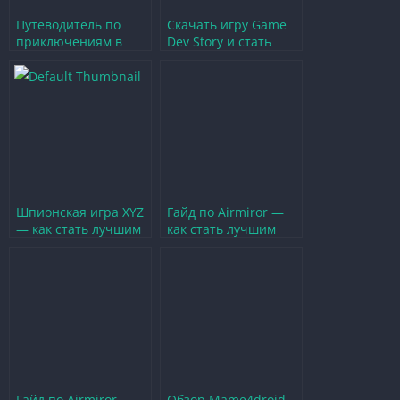
Путеводитель по
Скачать игру Game
приключениям в
Dev Story и стать
Камчатке — секреты
лучшим
Го ту Бас Камчатка
разработчиком игр
Шпионская игра XYZ
Гайд по Airmiror —
— как стать лучшим
как стать лучшим
агентом и пройти
пилотом в
все испытания
виртуальном мире
Гайд по Airmiror —
Обзор Mame4droid