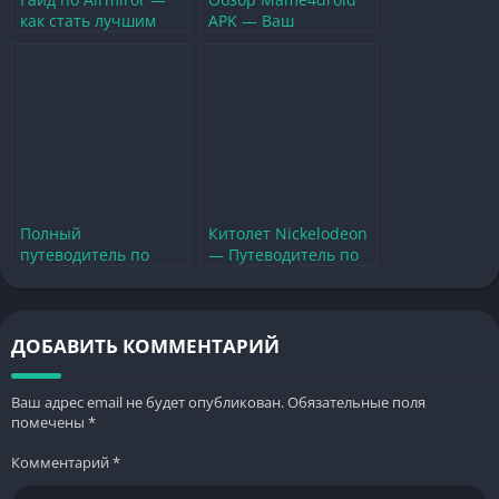
как стать лучшим
APK — Ваш
пилотом в
путеводитель в мир
виртуальном мире
классических аркад
Полный
Китолет Nickelodeon
путеводитель по
— Путеводитель по
Never Korean
игровому миру
Dictionary для
подводных
геймеров
приключений
ДОБАВИТЬ КОММЕНТАРИЙ
Ваш адрес email не будет опубликован.
Обязательные поля
помечены
*
Комментарий
*