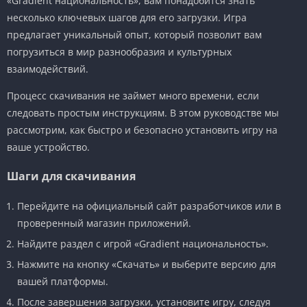
«Gradient национальность», вам понадобится знать
несколько ключевых шагов для его загрузки. Игра
предлагает уникальный опыт, который позволит вам
погрузиться в мир разнообразия и культурных
взаимодействий.
Процесс скачивания не займет много времени, если
следовать простым инструкциям. В этом руководстве мы
рассмотрим, как быстро и безопасно установить игру на
ваше устройство.
Шаги для скачивания
Перейдите на официальный сайт разработчиков или в
проверенный магазин приложений.
Найдите раздел с игрой «Gradient национальность».
Нажмите на кнопку «Скачать» и выберите версию для
вашей платформы.
После завершения загрузки, установите игру, следуя