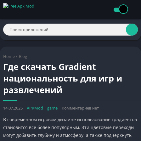
Home
/
Blog
Где скачать Gradient
национальность для игр и
развлечений
14.07.2025
APKMod
game
Комментариев нет
В современном игровом дизайне использование градиентов
становится все более популярным. Эти цветовые переходы
могут добавить глубину и атмосферу, а также подчеркнуть