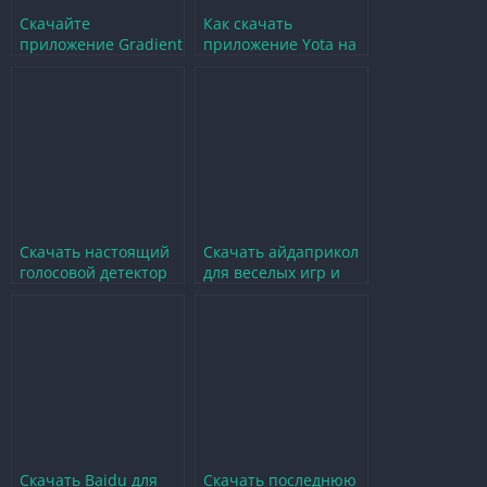
Скачайте
Как скачать
приложение Gradient
приложение Yota на
App для создания
трешбокс для игр и
уникальных
развлечений
изображений
Скачать настоящий
Скачать айдаприкол
голосовой детектор
для веселых игр и
лжи для игр и
развлечений
развлечений
Скачать Baidu для
Скачать последнюю