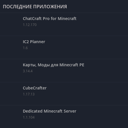
ПОСЛЕДНИЕ ПРИЛОЖЕНИЯ
ChatCraft Pro for Minecraft
1.12.170
IC2 Planner
1.6
Карты, Моды для Minecraft PE
3.14.4
CubeCrafter
1.17.13
Dedicated Minecraft Server
1.1.104