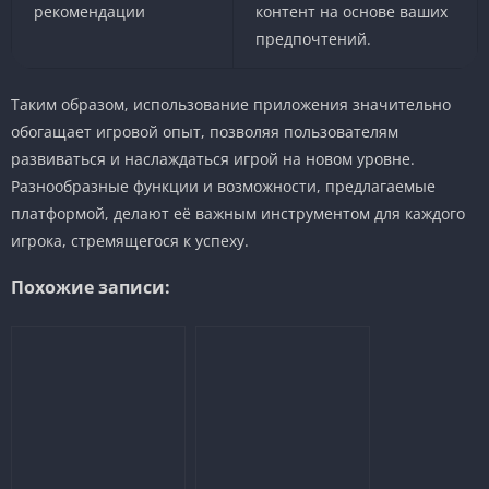
рекомендации
контент на основе ваших
предпочтений.
Таким образом, использование приложения значительно
обогащает игровой опыт, позволяя пользователям
развиваться и наслаждаться игрой на новом уровне.
Разнообразные функции и возможности, предлагаемые
платформой, делают её важным инструментом для каждого
игрока, стремящегося к успеху.
Похожие записи: