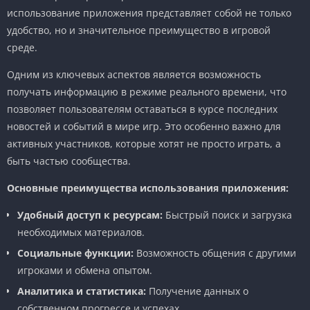
использование приложения представляет собой не только
удобство, но и значительное преимущество в игровой
среде.
Одним из ключевых аспектов является возможность
получать информацию в режиме реального времени, что
позволяет пользователям оставаться в курсе последних
новостей и событий в мире игр. Это особенно важно для
активных участников, которые хотят не просто играть, а
быть частью сообщества.
Основные преимущества использования приложения:
Удобный доступ к ресурсам:
Быстрый поиск и загрузка
необходимых материалов.
Социальные функции:
Возможность общения с другими
игроками и обмена опытом.
Аналитика и статистика:
Получение данных о
собственном прогрессе и успехах.