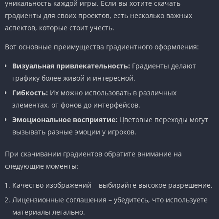
уникальность каждой игры. Если вы хотите скачать
градиенты для своих проектов, есть несколько важных
аспектов, которые стоит учесть.
Вот основные преимущества градиентного оформления:
Визуальная привлекательность:
Градиенты делают
графику более живой и интересной.
Гибкость:
Их можно использовать в различных
элементах, от фонов до интерфейсов.
Эмоциональное восприятие:
Цветовые переходы могут
вызывать разные эмоции у игроков.
При скачивании градиентов обратите внимание на
следующие моменты:
Качество изображений – выбирайте высокое разрешение.
Лицензионные соглашения – убедитесь, что используете
материалы легально.