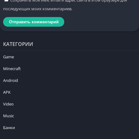
последующих моих комментариев.
КАТЕГОРИИ
Game
Minecraft
Android
APK
Video
Music
Банки