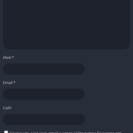
Имя
*
Email
*
Сайт
Сохранить моё имя, email и адрес сайта в этом браузере для