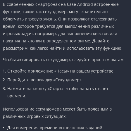
В современных смартфонах на базе Android встроенные
функции, такие как секундомер, могут значительно
облегчить игровую жизнь. Они позволяют отслеживать
время, которое требуется для выполнения различных
игровых задач, например, для выполнения квестов или
нажатия на кнопки в определенном ритме. Давайте
рассмотрим, как легко найти и использовать эту функцию.
Чтобы активировать секундомер, следуйте простым шагам:
Откройте приложение «Часы» на вашем устройстве.
Перейдите во вкладку «Секундомер».
Нажмите на кнопку «Старт», чтобы начать отсчет
времени.
Использование секундомера может быть полезным в
различных игровых ситуациях:
Для измерения времени выполнения заданий.