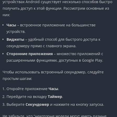
устройствах Android существует несколько способов быстро
получить доступ к этой функции. Рассмотрим основные из
них:
Часы
– встроенное приложение на большинстве
устройств.
Виджеты
– удобный способ для быстрого доступа к
секундомеру прямо с главного экрана.
Сторонние приложения
– множество приложений с
расширенными функциями, доступных в Google Play.
Чтобы использовать встроенный секундомер, следуйте
простым шагам:
Откройте приложение
Часы
.
Перейдите на вкладку
Таймер
.
Выберите
Секундомер
и нажмите на кнопку запуска.
Не забудьте, что “некоторые модели могут иметь разные