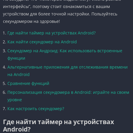
интерфейсы”, поэтому стоит ознакомиться с вашим
устройством для более точной настройки. Пользуйтесь
секундомером на здоровье!
Где найти таймер на устройствах Android?
Как найти секундомер на Android
Секундомер на Андроид: Как использовать встроенные
функции
Альтернативные приложения для отслеживания времени
на Android
Сравнение функций
Персонализация секундомера в Android: играйте на своем
уровне
Как настроить секундомер?
Где найти таймер на устройствах
Android?