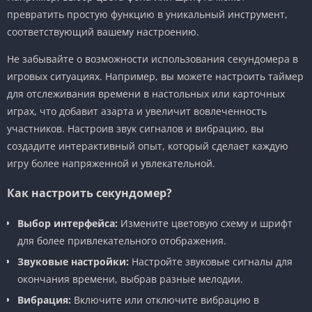
превратить простую функцию в уникальный инструмент,
соответствующий вашему настроению.
Не забывайте о возможности использования секундомера в
игровых ситуациях. Например, вы можете настроить таймер
для отслеживания времени в настольных или карточных
играх, что добавит азарта и увеличит вовлеченность
участников. Настроив звук сигналов и вибрацию, вы
создадите интерактивный опыт, который сделает каждую
игру более напряженной и увлекательной.
Как настроить секундомер?
Выбор интерфейса:
Измените цветовую схему и шрифт
для более привлекательного отображения.
Звуковые настройки:
Настройте звуковые сигналы для
окончания времени, выбрав разные мелодии.
Вибрация:
Включите или отключите вибрацию в