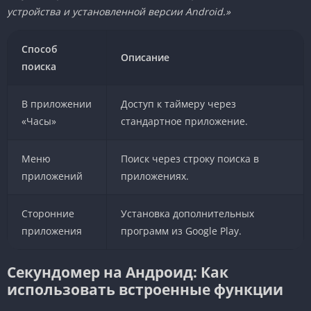
устройства и установленной версии Android.»
Способ
Описание
поиска
В приложении
Доступ к таймеру через
«Часы»
стандартное приложение.
Меню
Поиск через строку поиска в
приложений
приложениях.
Сторонние
Установка дополнительных
приложения
программ из Google Play.
Секундомер на Андроид: Как
использовать встроенные функции