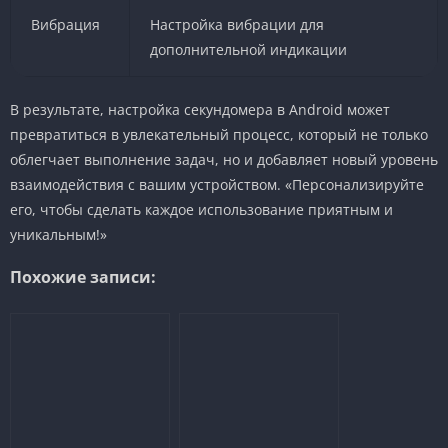
Вибрация
Настройка вибрации для
дополнительной индикации
В результате, настройка секундомера в Android может
превратиться в увлекательный процесс, который не только
облегчает выполнение задач, но и добавляет новый уровень
взаимодействия с вашим устройством. «Персонализируйте
его, чтобы сделать каждое использование приятным и
уникальным!»
Похожие записи: